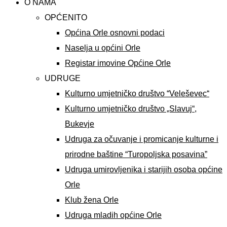
O NAMA
OPĆENITO
Općina Orle osnovni podaci
Naselja u općini Orle
Registar imovine Općine Orle
UDRUGE
Kulturno umjetničko društvo “Veleševec“
Kulturno umjetničko društvo „Slavuj“,
Bukevje
Udruga za očuvanje i promicanje kulturne i
prirodne baštine “Turopoljska posavina”
Udruga umirovljenika i starijih osoba općine
Orle
Klub žena Orle
Udruga mladih općine Orle