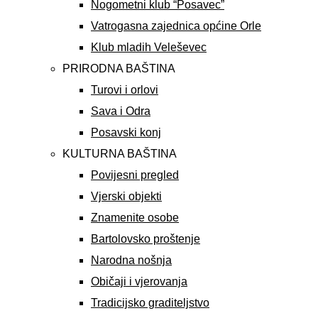
Nogometni klub “Posavec”
Vatrogasna zajednica općine Orle
Klub mladih Veleševec
PRIRODNA BAŠTINA
Turovi i orlovi
Sava i Odra
Posavski konj
KULTURNA BAŠTINA
Povijesni pregled
Vjerski objekti
Znamenite osobe
Bartolovsko proštenje
Narodna nošnja
Običaji i vjerovanja
Tradicijsko graditeljstvo