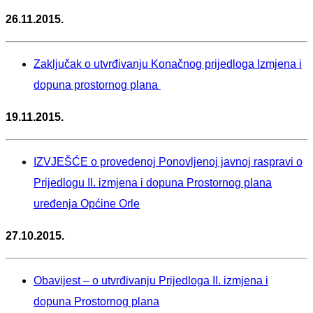
26.11.2015.
Zaključak o utvrđivanju Konačnog prijedloga Izmjena i
dopuna prostornog plana
19.11.2015.
IZVJEŠĆE o provedenoj Ponovljenoj javnoj raspravi o
Prijedlogu II. izmjena i dopuna Prostornog plana
uređenja Općine Orle
27.10.2015.
Obavijest – o utvrđivanju Prijedloga II. izmjena i
dopuna Prostornog plana