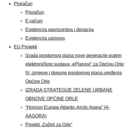
Proračun
Proračun
E-računi
Evidencija sponzorstva i donacija
Evidencija ugovora
EU Projekti
Izrada prostornog plana nove generacije putem
elektroničkog sustava „ePlanovi“ za Općinu Orle;
IV. izmjene i dopune prostornog plana uređenja
Općine Orle
IZRADA STRATEGIJE ZELENE URBANE
OBNOVE OPĆINE ORLE
“Horizon Europe Atlantic-Arctic Agora” (A-
AAGORA)
Projekt „Zaželi za Orle“