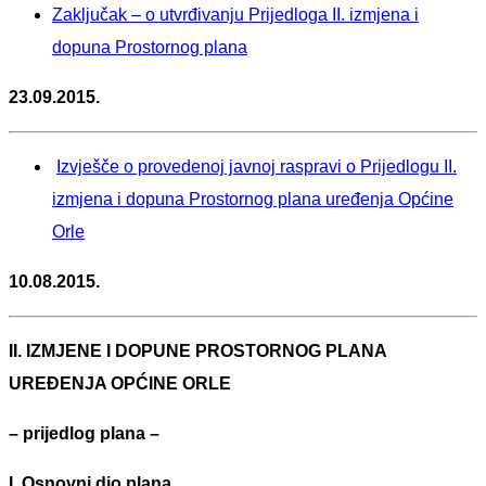
Zaključak – o utvrđivanju Prijedloga II. izmjena i
dopuna Prostornog plana
23.09.2015.
Izvješče o provedenoj javnoj raspravi o Prijedlogu II.
izmjena i dopuna Prostornog plana uređenja Općine
Orle
10.08.2015.
II. IZMJENE I DOPUNE PROSTORNOG PLANA
UREĐENJA OPĆINE ORLE
– prijedlog plana –
I. Osnovni dio plana