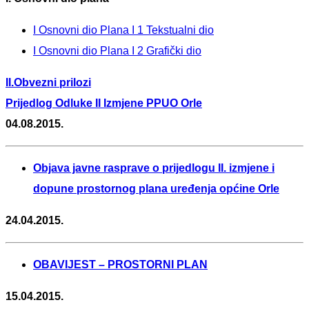
I Osnovni dio Plana I 1 Tekstualni dio
I Osnovni dio Plana I 2 Grafički dio
II.Obvezni prilozi
Prijedlog Odluke II Izmjene PPUO Orle
04.08.2015.
Objava javne rasprave o prijedlogu II. izmjene i
dopune prostornog plana uređenja općine Orle
24.04.2015.
OBAVIJEST – PROSTORNI PLAN
15.04.2015.