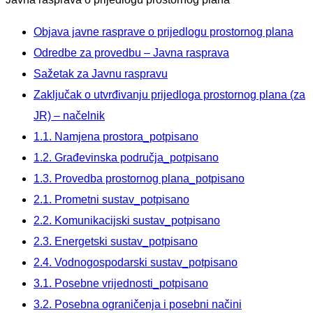
Objava javne rasprave o prijedlogu prostornog plana
Odredbe za provedbu – Javna rasprava
Sažetak za Javnu raspravu
Zaključak o utvrđivanju prijedloga prostornog plana (za
JR) – načelnik
1.1. Namjena prostora_potpisano
1.2. Građevinska područja_potpisano
1.3. Provedba prostornog plana_potpisano
2.1. Prometni sustav_potpisano
2.2. Komunikacijski sustav_potpisano
2.3. Energetski sustav_potpisano
2.4. Vodnogospodarski sustav_potpisano
3.1. Posebne vrijednosti_potpisano
3.2. Posebna ograničenja i posebni načini