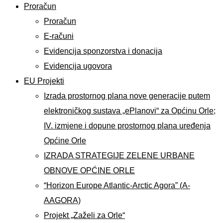
Proračun
Proračun
E-računi
Evidencija sponzorstva i donacija
Evidencija ugovora
EU Projekti
Izrada prostornog plana nove generacije putem
elektroničkog sustava „ePlanovi“ za Općinu Orle;
IV. izmjene i dopune prostornog plana uređenja
Općine Orle
IZRADA STRATEGIJE ZELENE URBANE
OBNOVE OPĆINE ORLE
“Horizon Europe Atlantic-Arctic Agora” (A-
AAGORA)
Projekt „Zaželi za Orle“