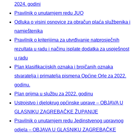
2024. godini
Pravilnik o unutarnjem redu JUO
Odluka o visini osnovice za obračun plaća službenika i
namještenika
Pravilnik o kriterijima za utvrđivanje natprosječnih
rezultata u radu i načinu isplate dodatka za uspješnost
u radu
Plan klasifikacijskih oznaka i brojčanih oznaka
stvaratelja i primatelja pismena Općine Orle za 2022.
godinu.
Plan prijma u službu za 2022. godinu
Ustrojstvo i djelokrug općinske uprave – OBJAVA U
GLASNIKU ZAGREBAČKE ŽUPANIJE
Pravilnik o unutarnjem redu Jedinstvenog upravnog
odjela – OBJAVA U GLASNIKU ZAGREBAČKE