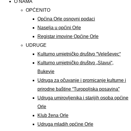
O NAMA
OPĆENITO
Općina Orle osnovni podaci
Naselja u općini Orle
Registar imovine Općine Orle
UDRUGE
Kulturno umjetničko društvo “Veleševec“
Kulturno umjetničko društvo „Slavuj“,
Bukevje
Udruga za očuvanje i promicanje kulturne i
prirodne baštine “Turopoljska posavina”
Udruga umirovljenika i starijih osoba općine
Orle
Klub žena Orle
Udruga mladih općine Orle