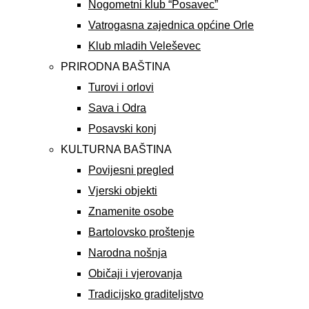
Nogometni klub “Posavec”
Vatrogasna zajednica općine Orle
Klub mladih Veleševec
PRIRODNA BAŠTINA
Turovi i orlovi
Sava i Odra
Posavski konj
KULTURNA BAŠTINA
Povijesni pregled
Vjerski objekti
Znamenite osobe
Bartolovsko proštenje
Narodna nošnja
Običaji i vjerovanja
Tradicijsko graditeljstvo