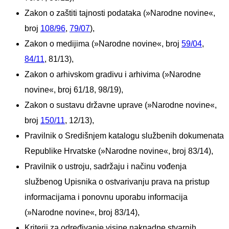
Zakon o zaštiti tajnosti podataka (»Narodne novine«,
broj
108/96
,
79/07
),
Zakon o medijima (»Narodne novine«, broj
59/04
,
84/11
, 81/13),
Zakon o arhivskom gradivu i arhivima (»Narodne
novine«, broj 61/18, 98/19
),
Zakon o sustavu državne uprave (»Narodne novine«,
broj
150/11
, 12/13),
Pravilnik o Središnjem katalogu službenih dokumenata
Republike Hrvatske (»Narodne novine«, broj 83/14),
Pravilnik o ustroju, sadržaju i načinu vođenja
službenog Upisnika o ostvarivanju prava na pristup
informacijama i ponovnu uporabu informacija
(»Narodne novine«, broj 83/14),
Kriterij za određivanje visine naknadne stvarnih