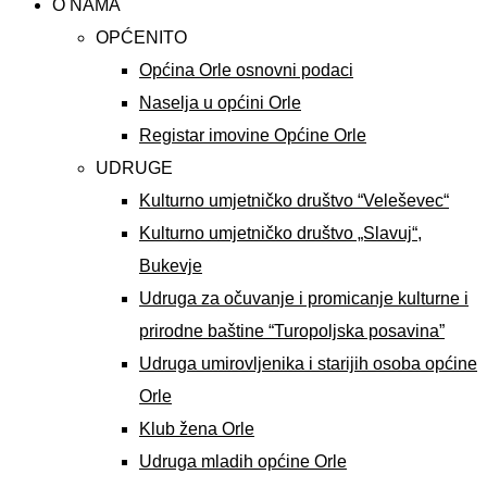
O NAMA
OPĆENITO
Općina Orle osnovni podaci
Naselja u općini Orle
Registar imovine Općine Orle
UDRUGE
Kulturno umjetničko društvo “Veleševec“
Kulturno umjetničko društvo „Slavuj“,
Bukevje
Udruga za očuvanje i promicanje kulturne i
prirodne baštine “Turopoljska posavina”
Udruga umirovljenika i starijih osoba općine
Orle
Klub žena Orle
Udruga mladih općine Orle