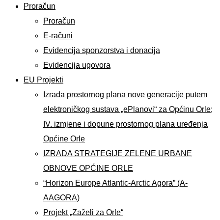
Proračun
Proračun
E-računi
Evidencija sponzorstva i donacija
Evidencija ugovora
EU Projekti
Izrada prostornog plana nove generacije putem
elektroničkog sustava „ePlanovi“ za Općinu Orle;
IV. izmjene i dopune prostornog plana uređenja
Općine Orle
IZRADA STRATEGIJE ZELENE URBANE
OBNOVE OPĆINE ORLE
“Horizon Europe Atlantic-Arctic Agora” (A-
AAGORA)
Projekt „Zaželi za Orle“