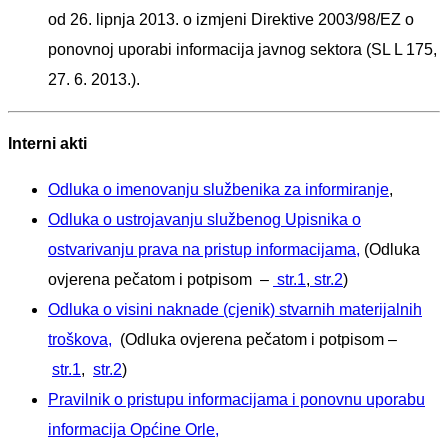
od 26. lipnja 2013. o izmjeni Direktive 2003/98/EZ o
ponovnoj uporabi informacija javnog sektora (SL L 175,
27. 6. 2013.).
Interni akti
Odluka o imenovanju službenika za informiranje
,
Odluka o ustrojavanju službenog Upisnika o
ostvarivanju prava na pristup informacijama,
(Odluka
ovjerena pečatom i potpisom –
str.1
,
str.2
)
Odluka o visini naknade (cjenik) stvarnih materijalnih
troškova,
(Odluka ovjerena pečatom i potpisom –
str.1
,
str.2
)
Pravilnik o pristupu informacijama i ponovnu uporabu
informacija Općine Orle,