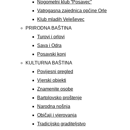
Nogometni klub “Posavec”
Vatrogasna zajednica općine Orle
Klub mladih Veleševec
PRIRODNA BAŠTINA
Turovi i orlovi
Sava i Odra
Posavski konj
KULTURNA BAŠTINA
Povijesni pregled
Vjerski objekti
Znamenite osobe
Bartolovsko proštenje
Narodna nošnja
Običaji i vjerovanja
Tradicijsko graditeljstvo