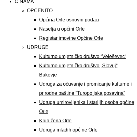
O NAMA
OPĆENITO
Općina Orle osnovni podaci
Naselja u općini Orle
Registar imovine Općine Orle
UDRUGE
Kulturno umjetničko društvo “Veleševec“
Kulturno umjetničko društvo „Slavuj“,
Bukevje
Udruga za očuvanje i promicanje kulturne i
prirodne baštine “Turopoljska posavina”
Udruga umirovljenika i starijih osoba općine
Orle
Klub žena Orle
Udruga mladih općine Orle