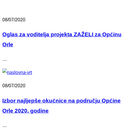
08/07/2020
Oglas za voditelja projekta ZAŽELI za Općinu
Orle
…
08/07/2020
Izbor najljepše okućnice na području Općine
Orle 2020. godine
…