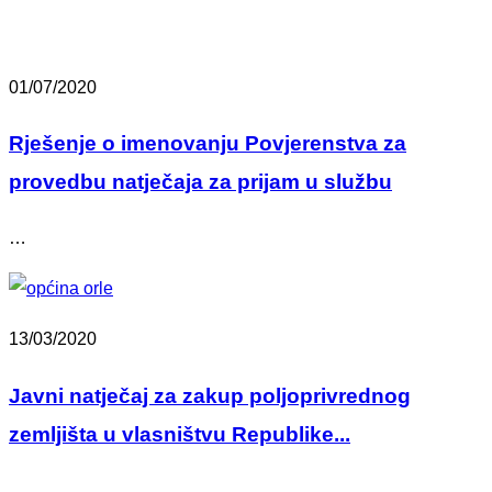
01/07/2020
Rješenje o imenovanju Povjerenstva za
provedbu natječaja za prijam u službu
…
13/03/2020
Javni natječaj za zakup poljoprivrednog
zemljišta u vlasništvu Republike...
…