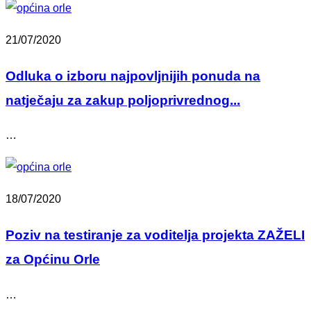
21/07/2020
Odluka o izboru najpovljnijih ponuda na
natječaju za zakup poljoprivrednog...
…
18/07/2020
Poziv na testiranje za voditelja projekta ZAŽELI
za Općinu Orle
…