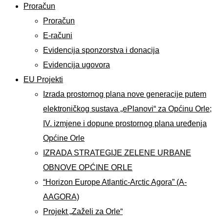
Proračun
Proračun
E-računi
Evidencija sponzorstva i donacija
Evidencija ugovora
EU Projekti
Izrada prostornog plana nove generacije putem
elektroničkog sustava „ePlanovi“ za Općinu Orle;
IV. izmjene i dopune prostornog plana uređenja
Općine Orle
IZRADA STRATEGIJE ZELENE URBANE
OBNOVE OPĆINE ORLE
“Horizon Europe Atlantic-Arctic Agora” (A-
AAGORA)
Projekt „Zaželi za Orle“