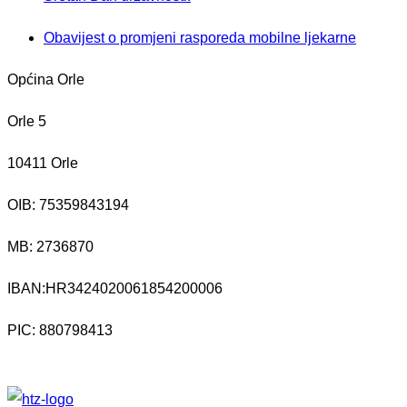
Obavijest o promjeni rasporeda mobilne ljekarne
Općina Orle
Orle 5
10411 Orle
OIB: 75359843194
MB:
2736870
IBAN:
HR3424020061854200006
PIC: 880798413