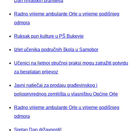
Dan hrvatskih branitelja
Radno vrijeme ambulante Orle u vrijeme godišnjeg
odmora
Ruksak pun kulture u PŠ Bukevje
Izlet učenika područnih škola u Samobor
Učenici na ljetnoj stručnoj praksi mogu zatražiti potvrdu
za besplatan prijevoz
Javni natječaj za prodaju građevinskog i
poljoprivrednog zemljišta u vlasništvu Općine Orle
Radno vrijeme ambulante Orle u vrijeme godišnjeg
odmora
Sretan Dan državnosti!