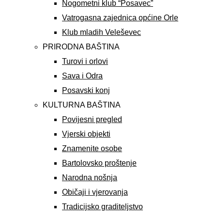
Nogometni klub “Posavec”
Vatrogasna zajednica općine Orle
Klub mladih Veleševec
PRIRODNA BAŠTINA
Turovi i orlovi
Sava i Odra
Posavski konj
KULTURNA BAŠTINA
Povijesni pregled
Vjerski objekti
Znamenite osobe
Bartolovsko proštenje
Narodna nošnja
Običaji i vjerovanja
Tradicijsko graditeljstvo