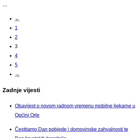
…
←
1
2
3
4
5
→
Zadnje vijesti
Obavijest o novom radnom vremenu mobilne ljekarne u
Općini Orle
Čestitamo Dan pobjede i domovinske zahvalnosti te