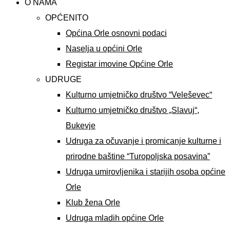
O NAMA
OPĆENITO
Općina Orle osnovni podaci
Naselja u općini Orle
Registar imovine Općine Orle
UDRUGE
Kulturno umjetničko društvo “Veleševec“
Kulturno umjetničko društvo „Slavuj“,
Bukevje
Udruga za očuvanje i promicanje kulturne i
prirodne baštine “Turopoljska posavina”
Udruga umirovljenika i starijih osoba općine
Orle
Klub žena Orle
Udruga mladih općine Orle