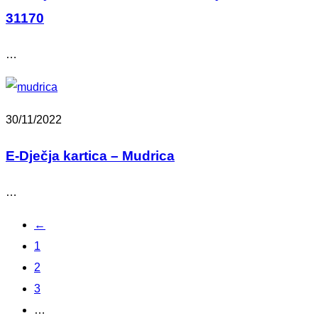
31170
…
30/11/2022
E-Dječja kartica – Mudrica
…
←
1
2
3
…