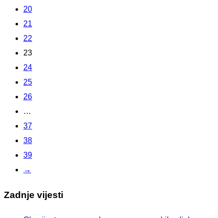
20
21
22
23
24
25
26
…
37
38
39
→
Zadnje vijesti