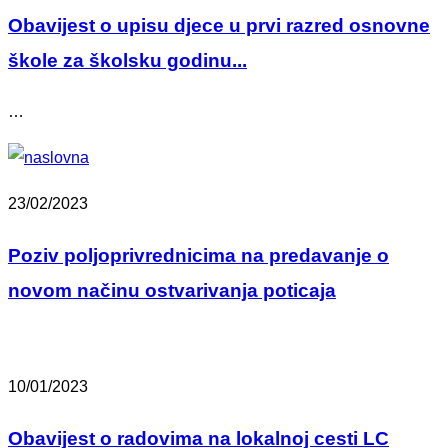
Obavijest o upisu djece u prvi razred osnovne
škole za školsku godinu...
…
23/02/2023
Poziv poljoprivrednicima na predavanje o
novom načinu ostvarivanja poticaja
10/01/2023
Obavijest o radovima na lokalnoj cesti LC