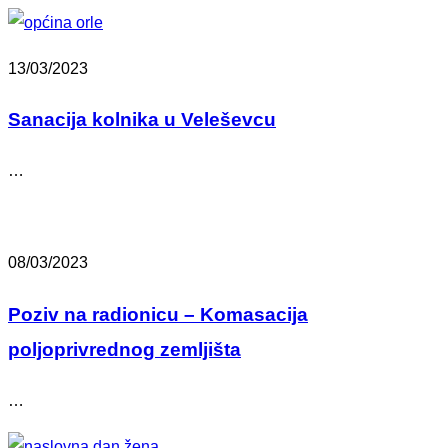
13/03/2023
Sanacija kolnika u Veleševcu
…
08/03/2023
Poziv na radionicu – Komasacija
poljoprivrednog zemljišta
…