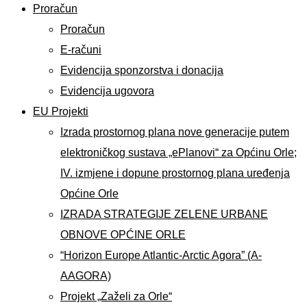
Proračun
Proračun
E-računi
Evidencija sponzorstva i donacija
Evidencija ugovora
EU Projekti
Izrada prostornog plana nove generacije putem
elektroničkog sustava „ePlanovi“ za Općinu Orle;
IV. izmjene i dopune prostornog plana uređenja
Općine Orle
IZRADA STRATEGIJE ZELENE URBANE
OBNOVE OPĆINE ORLE
“Horizon Europe Atlantic-Arctic Agora” (A-
AAGORA)
Projekt „Zaželi za Orle“