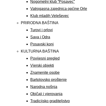
Nogometni klub “Posavec”
Vatrogasna zajednica općine Orle
Klub mladih Veleševec
PRIRODNA BAŠTINA
Turovi i orlovi
Sava i Odra
Posavski konj
KULTURNA BAŠTINA
Povijesni pregled
Vjerski objekti
Znamenite osobe
Bartolovsko proštenje
Narodna nošnja
Običaji i vjerovanja
Tradicijsko graditeljstvo