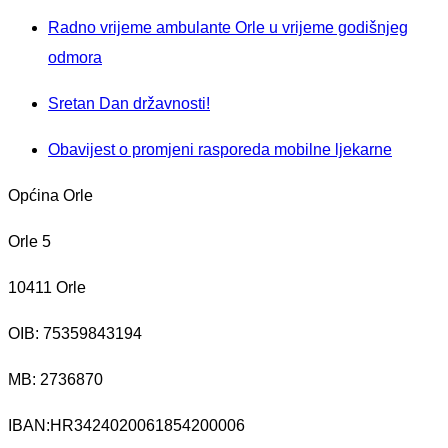
Radno vrijeme ambulante Orle u vrijeme godišnjeg
odmora
Sretan Dan državnosti!
Obavijest o promjeni rasporeda mobilne ljekarne
Općina Orle
Orle 5
10411 Orle
OIB: 75359843194
MB:
2736870
IBAN:
HR3424020061854200006