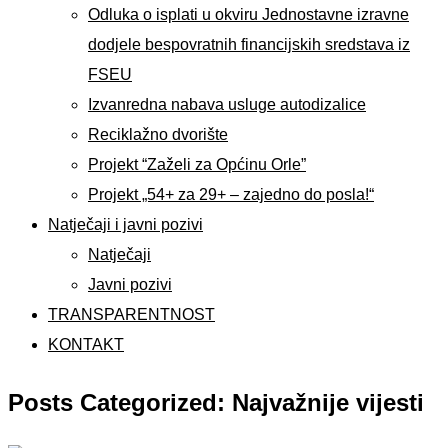
Odluka o isplati u okviru Jednostavne izravne
dodjele bespovratnih financijskih sredstava iz
FSEU
Izvanredna nabava usluge autodizalice
Reciklažno dvorište
Projekt “Zaželi za Općinu Orle”
Projekt „54+ za 29+ – zajedno do posla!“
Natječaji i javni pozivi
Natječaji
Javni pozivi
TRANSPARENTNOST
KONTAKT
Posts Categorized: Najvažnije vijesti