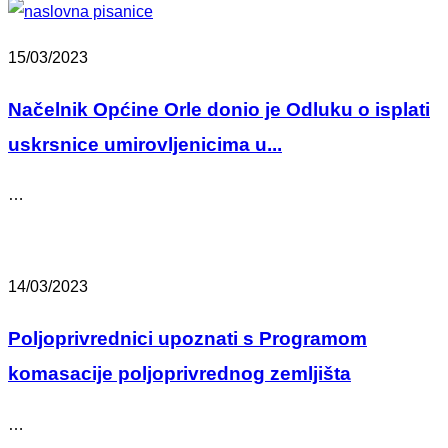
15/03/2023
Načelnik Općine Orle donio je Odluku o isplati
uskrsnice umirovljenicima u...
…
14/03/2023
Poljoprivrednici upoznati s Programom
komasacije poljoprivrednog zemljišta
…