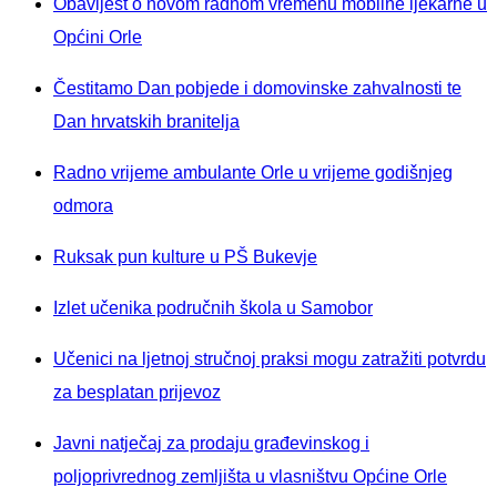
Obavijest o novom radnom vremenu mobilne ljekarne u
Općini Orle
Čestitamo Dan pobjede i domovinske zahvalnosti te
Dan hrvatskih branitelja
Radno vrijeme ambulante Orle u vrijeme godišnjeg
odmora
Ruksak pun kulture u PŠ Bukevje
Izlet učenika područnih škola u Samobor
Učenici na ljetnoj stručnoj praksi mogu zatražiti potvrdu
za besplatan prijevoz
Javni natječaj za prodaju građevinskog i
poljoprivrednog zemljišta u vlasništvu Općine Orle