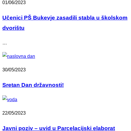
01/06/2023
Učenici PŠ Bukevje zasadili stabla u školskom
dvorištu
…
30/05/2023
Sretan Dan državnosti!
22/05/2023
Javni poziv – uvid u Parcelacijski elaborat