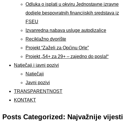
Odluka o isplati u okviru Jednostavne izravne
dodjele bespovratnih financijskih sredstava iz
FSEU
Izvanredna nabava usluge autodizalice
Reciklažno dvorište
Projekt “Zaželi za Općinu Orle”
Projekt „54+ za 29+ – zajedno do posla!“
Natječaji i javni pozivi
Natječaji
Javni pozivi
TRANSPARENTNOST
KONTAKT
Posts Categorized: Najvažnije vijesti