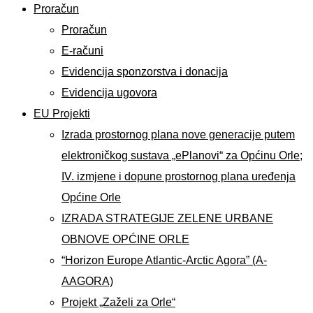
Proračun
Proračun
E-računi
Evidencija sponzorstva i donacija
Evidencija ugovora
EU Projekti
Izrada prostornog plana nove generacije putem
elektroničkog sustava „ePlanovi“ za Općinu Orle;
IV. izmjene i dopune prostornog plana uređenja
Općine Orle
IZRADA STRATEGIJE ZELENE URBANE
OBNOVE OPĆINE ORLE
“Horizon Europe Atlantic-Arctic Agora” (A-
AAGORA)
Projekt „Zaželi za Orle“