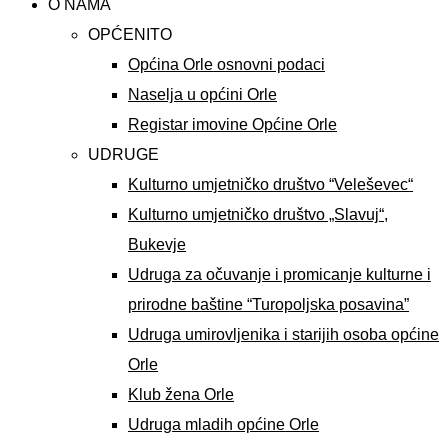
O NAMA
OPĆENITO
Općina Orle osnovni podaci
Naselja u općini Orle
Registar imovine Općine Orle
UDRUGE
Kulturno umjetničko društvo “Veleševec“
Kulturno umjetničko društvo „Slavuj“,
Bukevje
Udruga za očuvanje i promicanje kulturne i
prirodne baštine “Turopoljska posavina”
Udruga umirovljenika i starijih osoba općine
Orle
Klub žena Orle
Udruga mladih općine Orle