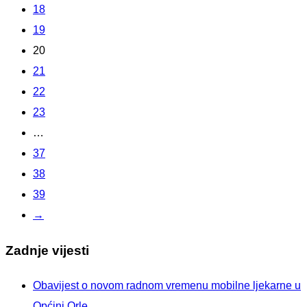
18
19
20
21
22
23
…
37
38
39
→
Zadnje vijesti
Obavijest o novom radnom vremenu mobilne ljekarne u
Općini Orle