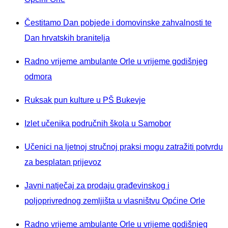
Čestitamo Dan pobjede i domovinske zahvalnosti te
Dan hrvatskih branitelja
Radno vrijeme ambulante Orle u vrijeme godišnjeg
odmora
Ruksak pun kulture u PŠ Bukevje
Izlet učenika područnih škola u Samobor
Učenici na ljetnoj stručnoj praksi mogu zatražiti potvrdu
za besplatan prijevoz
Javni natječaj za prodaju građevinskog i
poljoprivrednog zemljišta u vlasništvu Općine Orle
Radno vrijeme ambulante Orle u vrijeme godišnjeg