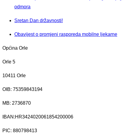
odmora
Sretan Dan državnosti!
Obavijest o promjeni rasporeda mobilne ljekarne
Općina Orle
Orle 5
10411 Orle
OIB: 75359843194
MB:
2736870
IBAN:
HR3424020061854200006
PIC: 880798413