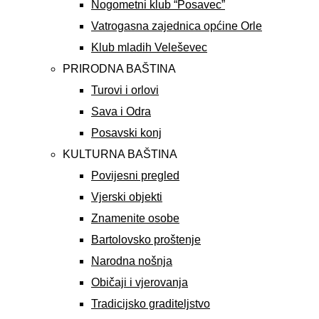
Nogometni klub “Posavec”
Vatrogasna zajednica općine Orle
Klub mladih Veleševec
PRIRODNA BAŠTINA
Turovi i orlovi
Sava i Odra
Posavski konj
KULTURNA BAŠTINA
Povijesni pregled
Vjerski objekti
Znamenite osobe
Bartolovsko proštenje
Narodna nošnja
Običaji i vjerovanja
Tradicijsko graditeljstvo