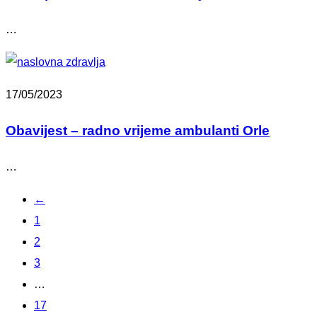
…
17/05/2023
Obavijest – radno vrijeme ambulanti Orle
…
←
1
2
3
…
17