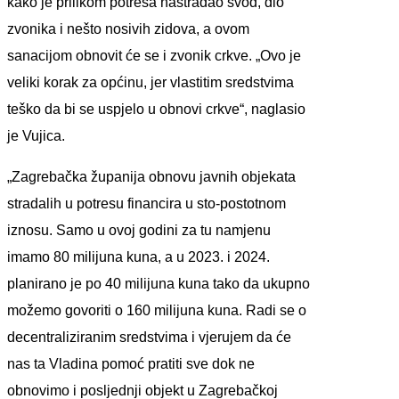
kako je prilikom potresa nastradao svod, dio
zvonika i nešto nosivih zidova, a ovom
sanacijom obnovit će se i zvonik crkve. „Ovo je
veliki korak za općinu, jer vlastitim sredstvima
teško da bi se uspjelo u obnovi crkve“, naglasio
je Vujica.
„Zagrebačka županija obnovu javnih objekata
stradalih u potresu financira u sto-postotnom
iznosu. Samo u ovoj godini za tu namjenu
imamo 80 milijuna kuna, a u 2023. i 2024.
planirano je po 40 milijuna kuna tako da ukupno
možemo govoriti o 160 milijuna kuna. Radi se o
decentraliziranim sredstvima i vjerujem da će
nas ta Vladina pomoć pratiti sve dok ne
obnovimo i posljednji objekt u Zagrebačkoj