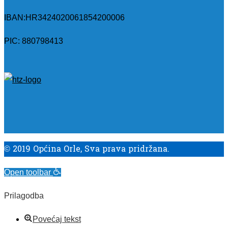
IBAN:
HR3424020061854200006
PIC: 880798413
© 2019 Općina Orle, Sva prava pridržana.
Open toolbar
Prilagodba
Povećaj tekst