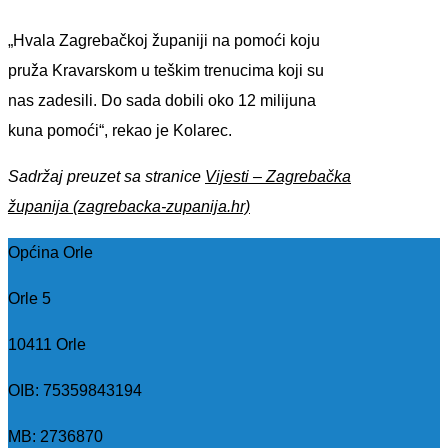
„Hvala Zagrebačkoj županiji na pomoći koju
pruža Kravarskom u teškim trenucima koji su
nas zadesili. Do sada dobili oko 12 milijuna
kuna pomoći“, rekao je Kolarec.
Sadržaj preuzet sa stranice
Vijesti – Zagrebačka
županija (zagrebacka-zupanija.hr)
Općina Orle
Orle 5
10411 Orle
OIB: 75359843194
MB:
2736870