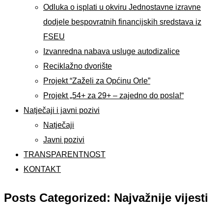
Odluka o isplati u okviru Jednostavne izravne
dodjele bespovratnih financijskih sredstava iz
FSEU
Izvanredna nabava usluge autodizalice
Reciklažno dvorište
Projekt “Zaželi za Općinu Orle”
Projekt „54+ za 29+ – zajedno do posla!“
Natječaji i javni pozivi
Natječaji
Javni pozivi
TRANSPARENTNOST
KONTAKT
Posts Categorized: Najvažnije vijesti