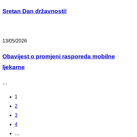
Sretan Dan državnosti!
13/05/2026
Obavijest o promjeni rasporeda mobilne
ljekarne
…
1
2
3
4
…