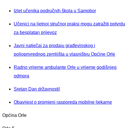
Izlet učenika područnih škola u Samobor
Učenici na ljetnoj stručnoj praksi mogu zatražiti potvrdu
za besplatan prijevoz
Javni natječaj za prodaju građevinskog i
poljoprivrednog zemljišta u vlasništvu Općine Orle
Radno vrijeme ambulante Orle u vrijeme godišnjeg
odmora
Sretan Dan državnosti!
Obavijest o promjeni rasporeda mobilne ljekarne
Općina Orle