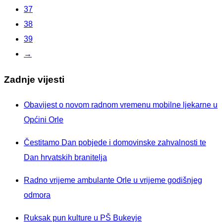
37
38
39
→
Zadnje vijesti
Obavijest o novom radnom vremenu mobilne ljekarne u
Općini Orle
Čestitamo Dan pobjede i domovinske zahvalnosti te
Dan hrvatskih branitelja
Radno vrijeme ambulante Orle u vrijeme godišnjeg
odmora
Ruksak pun kulture u PŠ Bukevje