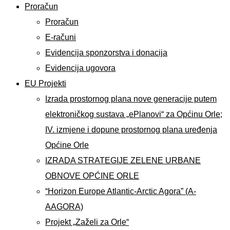
Proračun
Proračun
E-računi
Evidencija sponzorstva i donacija
Evidencija ugovora
EU Projekti
Izrada prostornog plana nove generacije putem
elektroničkog sustava „ePlanovi“ za Općinu Orle;
IV. izmjene i dopune prostornog plana uređenja
Općine Orle
IZRADA STRATEGIJE ZELENE URBANE
OBNOVE OPĆINE ORLE
“Horizon Europe Atlantic-Arctic Agora” (A-
AAGORA)
Projekt „Zaželi za Orle“