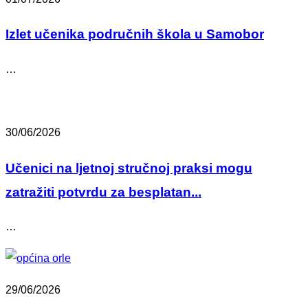
Izlet učenika područnih škola u Samobor
…
30/06/2026
Učenici na ljetnoj stručnoj praksi mogu
zatražiti potvrdu za besplatan...
…
29/06/2026