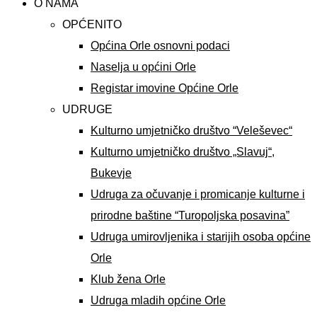
O NAMA
OPĆENITO
Općina Orle osnovni podaci
Naselja u općini Orle
Registar imovine Općine Orle
UDRUGE
Kulturno umjetničko društvo “Veleševec“
Kulturno umjetničko društvo „Slavuj“,
Bukevje
Udruga za očuvanje i promicanje kulturne i
prirodne baštine “Turopoljska posavina”
Udruga umirovljenika i starijih osoba općine
Orle
Klub žena Orle
Udruga mladih općine Orle