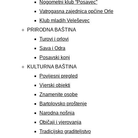
Nogometni klub “Posavec”
Vatrogasna zajednica općine Orle
Klub mladih Veleševec
PRIRODNA BAŠTINA
Turovi i orlovi
Sava i Odra
Posavski konj
KULTURNA BAŠTINA
Povijesni pregled
Vjerski objekti
Znamenite osobe
Bartolovsko proštenje
Narodna nošnja
Običaji i vjerovanja
Tradicijsko graditeljstvo