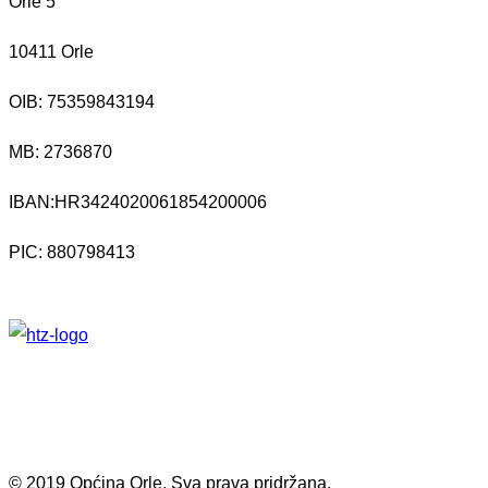
Orle 5
10411 Orle
OIB: 75359843194
MB:
2736870
IBAN:
HR3424020061854200006
PIC: 880798413
© 2019 Općina Orle, Sva prava pridržana.