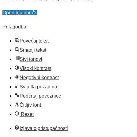
Open toolbar
Prilagodba
Povećaj tekst
Smanji tekst
Sivi tonovi
Visoki kontrast
Negativni kontrast
Svijetla pozadina
Podcrtaj poveznice
Čitljiv font
Reset
Izjava o pristupačnosti