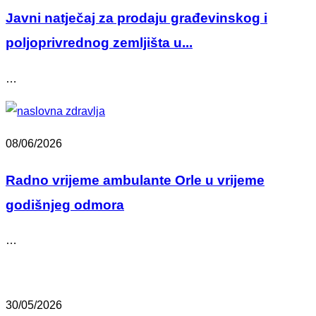
Javni natječaj za prodaju građevinskog i
poljoprivrednog zemljišta u...
…
08/06/2026
Radno vrijeme ambulante Orle u vrijeme
godišnjeg odmora
…
30/05/2026