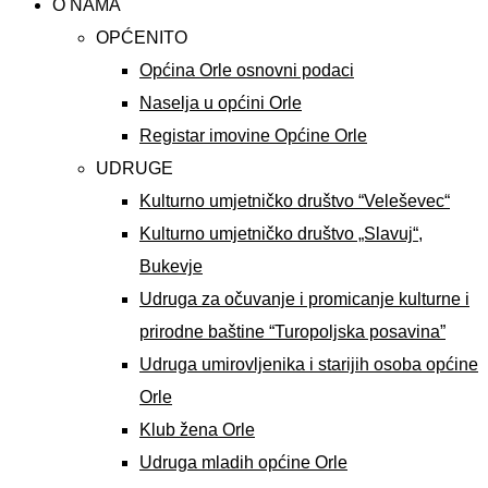
O NAMA
OPĆENITO
Općina Orle osnovni podaci
Naselja u općini Orle
Registar imovine Općine Orle
UDRUGE
Kulturno umjetničko društvo “Veleševec“
Kulturno umjetničko društvo „Slavuj“,
Bukevje
Udruga za očuvanje i promicanje kulturne i
prirodne baštine “Turopoljska posavina”
Udruga umirovljenika i starijih osoba općine
Orle
Klub žena Orle
Udruga mladih općine Orle