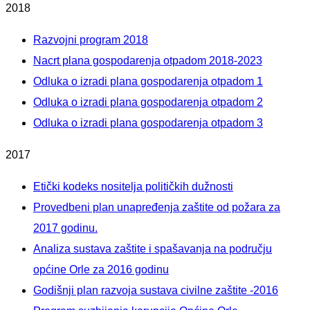
2018
Razvojni program 2018
Nacrt plana gospodarenja otpadom 2018-2023
Odluka o izradi plana gospodarenja otpadom 1
Odluka o izradi plana gospodarenja otpadom 2
Odluka o izradi plana gospodarenja otpadom 3
2017
Etički kodeks nositelja političkih dužnosti
Provedbeni plan unapređenja zaštite od požara za
2017 godinu.
Analiza sustava zaštite i spašavanja na području
općine Orle za 2016 godinu
Godišnji plan razvoja sustava civilne zaštite -2016