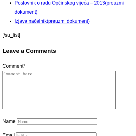
Poslovnik o radu Općinskog vijeća – 2013(preuzmi
dokument)
Izjava načelnik(preuzmi dokument)
[/su_list]
Leave a Comments
Comment
*
Name
Email