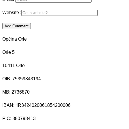
Website :
Općina Orle
Orle 5
10411 Orle
OIB: 75359843194
MB:
2736870
IBAN:
HR3424020061854200006
PIC: 880798413