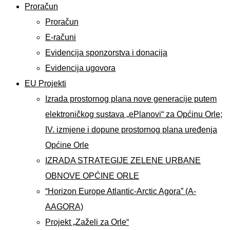
Proračun
Proračun
E-računi
Evidencija sponzorstva i donacija
Evidencija ugovora
EU Projekti
Izrada prostornog plana nove generacije putem
elektroničkog sustava „ePlanovi“ za Općinu Orle;
IV. izmjene i dopune prostornog plana uređenja
Općine Orle
IZRADA STRATEGIJE ZELENE URBANE
OBNOVE OPĆINE ORLE
“Horizon Europe Atlantic-Arctic Agora” (A-
AAGORA)
Projekt „Zaželi za Orle“