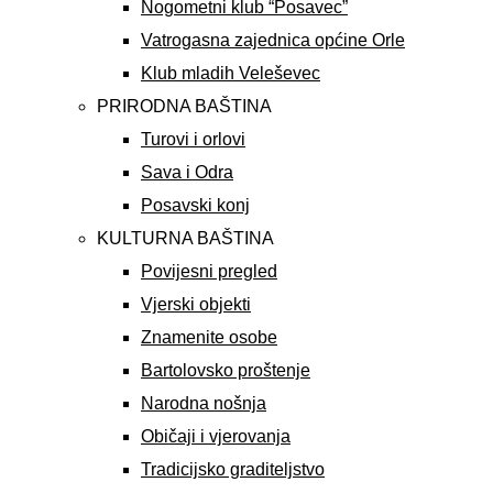
Nogometni klub “Posavec”
Vatrogasna zajednica općine Orle
Klub mladih Veleševec
PRIRODNA BAŠTINA
Turovi i orlovi
Sava i Odra
Posavski konj
KULTURNA BAŠTINA
Povijesni pregled
Vjerski objekti
Znamenite osobe
Bartolovsko proštenje
Narodna nošnja
Običaji i vjerovanja
Tradicijsko graditeljstvo