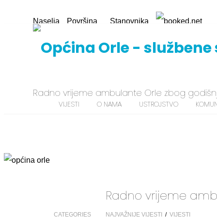
Naselja
Površina
Stanovnika
10
57.61 km2
1975
Radno vrijeme ambulante Orle zbog godišn
VIJESTI
O NAMA
USTROJSTVO
KOMUN
Radno vrijeme ambu
CATEGORIES
NAJVAŽNIJE VIJESTI
/
VIJESTI