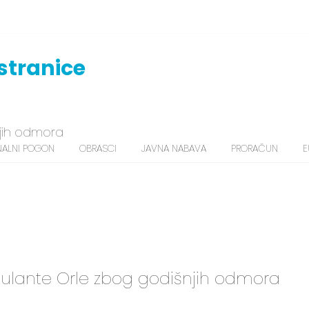
jih odmora
ALNI POGON
OBRASCI
JAVNA NABAVA
PRORAČUN
E
lante Orle zbog godišnjih odmora