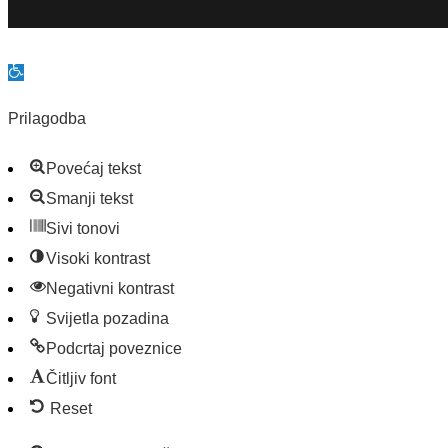
Prilagodba
Povećaj tekst
Smanji tekst
Sivi tonovi
Visoki kontrast
Negativni kontrast
Svijetla pozadina
Podcrtaj poveznice
Čitljiv font
Reset