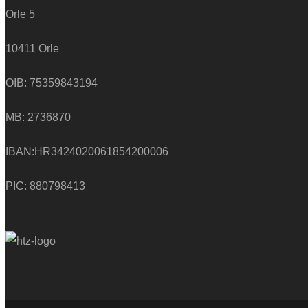
Orle 5
10411 Orle
OIB: 75359843194
MB:
2736870
IBAN:
HR3424020061854200006
PIC: 880798413