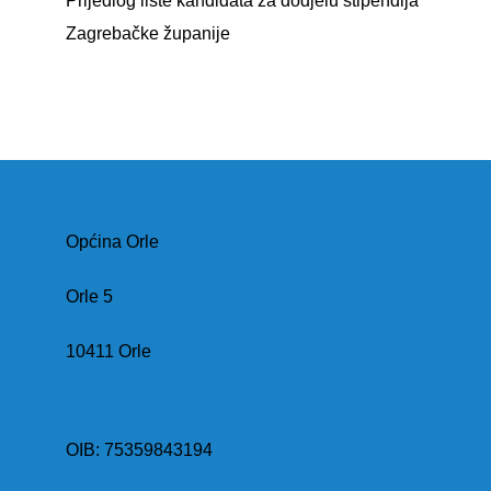
Prijedlog liste kandidata za dodjelu stipendija
Zagrebačke županije
Općina Orle
Orle 5
10411 Orle
OIB: 75359843194