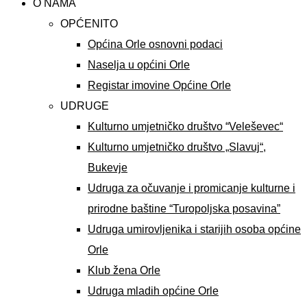
O NAMA
OPĆENITO
Općina Orle osnovni podaci
Naselja u općini Orle
Registar imovine Općine Orle
UDRUGE
Kulturno umjetničko društvo “Veleševec“
Kulturno umjetničko društvo „Slavuj“,
Bukevje
Udruga za očuvanje i promicanje kulturne i
prirodne baštine “Turopoljska posavina”
Udruga umirovljenika i starijih osoba općine
Orle
Klub žena Orle
Udruga mladih općine Orle