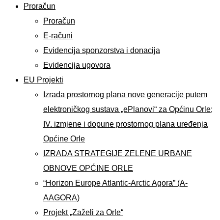
Proračun
Proračun
E-računi
Evidencija sponzorstva i donacija
Evidencija ugovora
EU Projekti
Izrada prostornog plana nove generacije putem
elektroničkog sustava „ePlanovi“ za Općinu Orle;
IV. izmjene i dopune prostornog plana uređenja
Općine Orle
IZRADA STRATEGIJE ZELENE URBANE
OBNOVE OPĆINE ORLE
“Horizon Europe Atlantic-Arctic Agora” (A-
AAGORA)
Projekt „Zaželi za Orle“