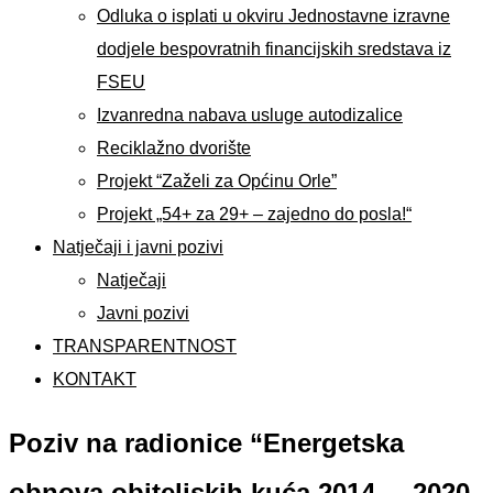
Odluka o isplati u okviru Jednostavne izravne
dodjele bespovratnih financijskih sredstava iz
FSEU
Izvanredna nabava usluge autodizalice
Reciklažno dvorište
Projekt “Zaželi za Općinu Orle”
Projekt „54+ za 29+ – zajedno do posla!“
Natječaji i javni pozivi
Natječaji
Javni pozivi
TRANSPARENTNOST
KONTAKT
Poziv na radionice “Energetska
obnova obiteljskih kuća 2014. – 2020.