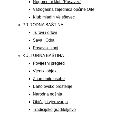
Nogometni klub “Posavec”
Vatrogasna zajednica općine Orle
Klub mladih Veleševec
PRIRODNA BAŠTINA
Turovi i orlovi
Sava i Odra
Posavski konj
KULTURNA BAŠTINA
Povijesni pregled
Vjerski objekti
Znamenite osobe
Bartolovsko proštenje
Narodna nošnja
Običaji i vjerovanja
Tradicijsko graditeljstvo