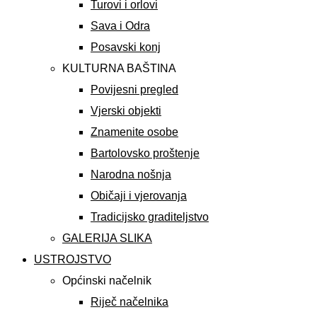
Turovi i orlovi
Sava i Odra
Posavski konj
KULTURNA BAŠTINA
Povijesni pregled
Vjerski objekti
Znamenite osobe
Bartolovsko proštenje
Narodna nošnja
Običaji i vjerovanja
Tradicijsko graditeljstvo
GALERIJA SLIKA
USTROJSTVO
Općinski načelnik
Riječ načelnika