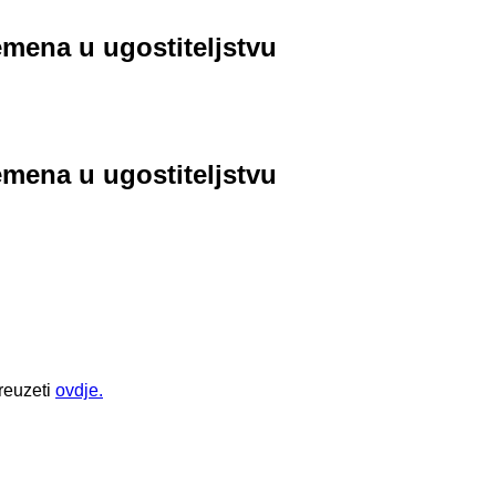
emena u ugostiteljstvu
emena u ugostiteljstvu
reuzeti
ovdje.