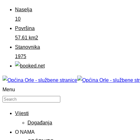
Naselja
10
Površina
57.61 km2
Stanovnika
1975
Menu
Vijesti
Događanja
O NAMA