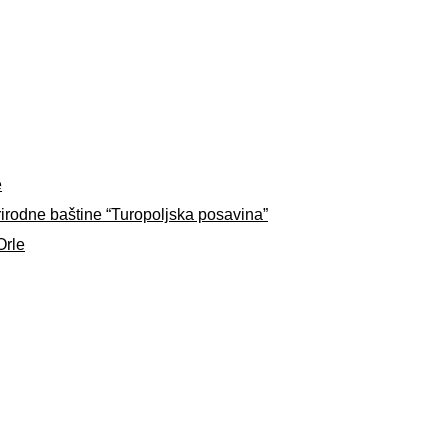
e
rirodne baštine “Turopoljska posavina”
Orle