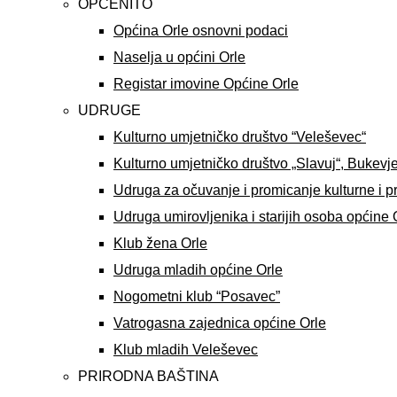
OPĆENITO
Općina Orle osnovni podaci
Naselja u općini Orle
Registar imovine Općine Orle
UDRUGE
Kulturno umjetničko društvo “Veleševec“
Kulturno umjetničko društvo „Slavuj“, Bukevj
Udruga za očuvanje i promicanje kulturne i p
Udruga umirovljenika i starijih osoba općine 
Klub žena Orle
Udruga mladih općine Orle
Nogometni klub “Posavec”
Vatrogasna zajednica općine Orle
Klub mladih Veleševec
PRIRODNA BAŠTINA