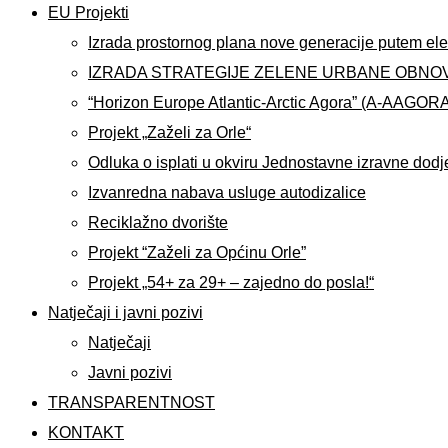
EU Projekti
Izrada prostornog plana nove generacije putem ele
IZRADA STRATEGIJE ZELENE URBANE OBNO
“Horizon Europe Atlantic-Arctic Agora” (A-AAGOR
Projekt „Zaželi za Orle“
Odluka o isplati u okviru Jednostavne izravne dodj
Izvanredna nabava usluge autodizalice
Reciklažno dvorište
Projekt “Zaželi za Općinu Orle”
Projekt „54+ za 29+ – zajedno do posla!“
Natječaji i javni pozivi
Natječaji
Javni pozivi
TRANSPARENTNOST
KONTAKT