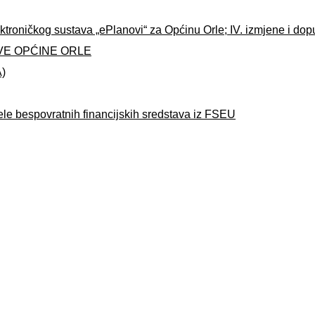
ktroničkog sustava „ePlanovi“ za Općinu Orle; IV. izmjene i do
VE OPĆINE ORLE
A)
ele bespovratnih financijskih sredstava iz FSEU