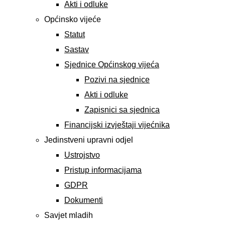
Akti i odluke
Općinsko vijeće
Statut
Sastav
Sjednice Općinskog vijeća
Pozivi na sjednice
Akti i odluke
Zapisnici sa sjednica
Financijski izvještaji vijećnika
Jedinstveni upravni odjel
Ustrojstvo
Pristup informacijama
GDPR
Dokumenti
Savjet mladih