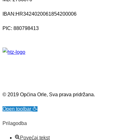
IBAN:
HR3424020061854200006
PIC: 880798413
© 2019 Općina Orle, Sva prava pridržana.
Open toolbar
Prilagodba
Povećaj tekst