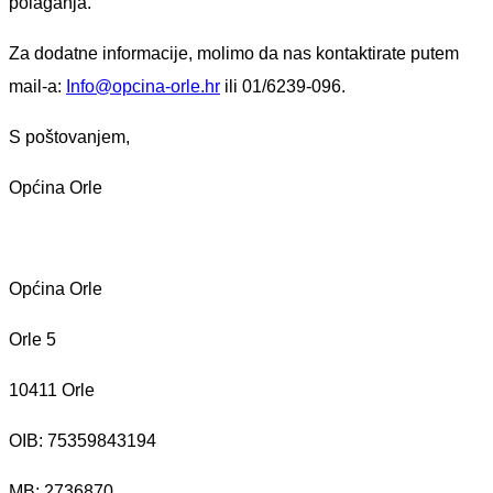
polaganja.
Za dodatne informacije, molimo da nas kontaktirate putem
mail-a:
Info@opcina-orle.hr
ili 01/6239-096.
S poštovanjem,
Općina Orle
Općina Orle
Orle 5
10411 Orle
OIB: 75359843194
MB:
2736870