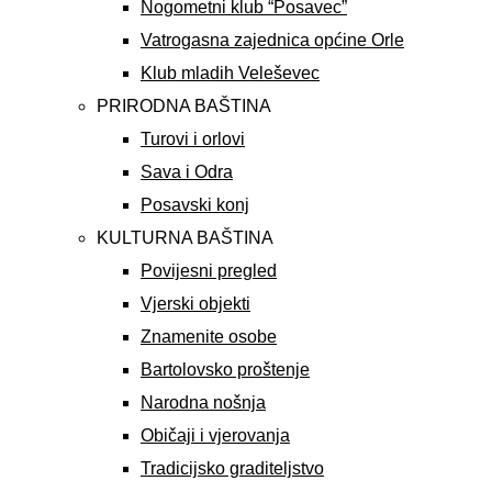
Nogometni klub “Posavec”
Vatrogasna zajednica općine Orle
Klub mladih Veleševec
PRIRODNA BAŠTINA
Turovi i orlovi
Sava i Odra
Posavski konj
KULTURNA BAŠTINA
Povijesni pregled
Vjerski objekti
Znamenite osobe
Bartolovsko proštenje
Narodna nošnja
Običaji i vjerovanja
Tradicijsko graditeljstvo