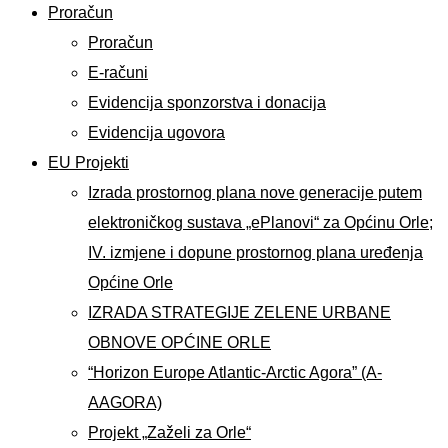
Proračun
Proračun
E-računi
Evidencija sponzorstva i donacija
Evidencija ugovora
EU Projekti
Izrada prostornog plana nove generacije putem
elektroničkog sustava „ePlanovi“ za Općinu Orle;
IV. izmjene i dopune prostornog plana uređenja
Općine Orle
IZRADA STRATEGIJE ZELENE URBANE
OBNOVE OPĆINE ORLE
“Horizon Europe Atlantic-Arctic Agora” (A-
AAGORA)
Projekt „Zaželi za Orle“