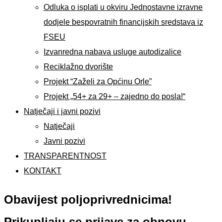
Odluka o isplati u okviru Jednostavne izravne
dodjele bespovratnih financijskih sredstava iz
FSEU
Izvanredna nabava usluge autodizalice
Reciklažno dvorište
Projekt “Zaželi za Općinu Orle”
Projekt „54+ za 29+ – zajedno do posla!“
Natječaji i javni pozivi
Natječaji
Javni pozivi
TRANSPARENTNOST
KONTAKT
Obavijest poljoprivrednicima!
Prikupljaju se prijave za obnovu