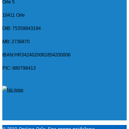
Orle 5
10411 Orle
OIB: 75359843194
MB:
2736870
IBAN:
HR3424020061854200006
PIC: 880798413