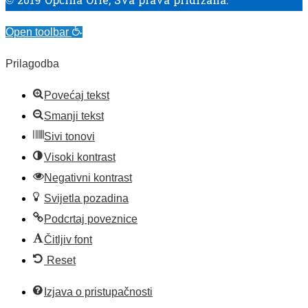
© 2019 Općina Orle, Sva prava pridržana.
Open toolbar
Prilagodba
Povećaj tekst
Smanji tekst
Sivi tonovi
Visoki kontrast
Negativni kontrast
Svijetla pozadina
Podcrtaj poveznice
Čitljiv font
Reset
Izjava o pristupačnosti