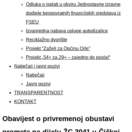
Odluka o isplati u okviru Jednostavne izravne
dodjele bespovratnih financijskih sredstava iz
FSEU
Izvanredna nabava usluge autodizalice
Reciklažno dvorište
Projekt “Zaželi za Općinu Orle”
Projekt „54+ za 29+ – zajedno do posla!“
Natječaji i javni pozivi
Natječaji
Javni pozivi
TRANSPARENTNOST
KONTAKT
Obavijest o privremenoj obustavi
prometa na dijelu ŽC 3041 u Čičkoj