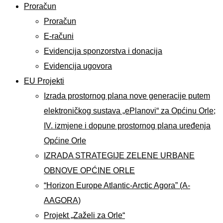
Proračun
Proračun
E-računi
Evidencija sponzorstva i donacija
Evidencija ugovora
EU Projekti
Izrada prostornog plana nove generacije putem
elektroničkog sustava „ePlanovi“ za Općinu Orle;
IV. izmjene i dopune prostornog plana uređenja
Općine Orle
IZRADA STRATEGIJE ZELENE URBANE
OBNOVE OPĆINE ORLE
“Horizon Europe Atlantic-Arctic Agora” (A-
AAGORA)
Projekt „Zaželi za Orle“