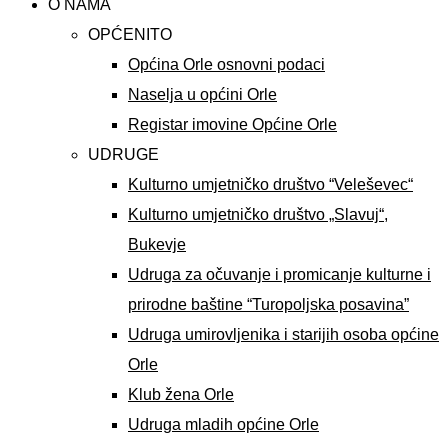
O NAMA
OPĆENITO
Općina Orle osnovni podaci
Naselja u općini Orle
Registar imovine Općine Orle
UDRUGE
Kulturno umjetničko društvo “Veleševec“
Kulturno umjetničko društvo „Slavuj“,
Bukevje
Udruga za očuvanje i promicanje kulturne i
prirodne baštine “Turopoljska posavina”
Udruga umirovljenika i starijih osoba općine
Orle
Klub žena Orle
Udruga mladih općine Orle