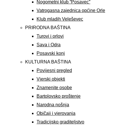
Nogometni klub “Posavec”
Vatrogasna zajednica općine Orle
Klub mladih Veleševec
PRIRODNA BAŠTINA
Turovi i orlovi
Sava i Odra
Posavski konj
KULTURNA BAŠTINA
Povijesni pregled
Vjerski objekti
Znamenite osobe
Bartolovsko proštenje
Narodna nošnja
Običaji i vjerovanja
Tradicijsko graditeljstvo