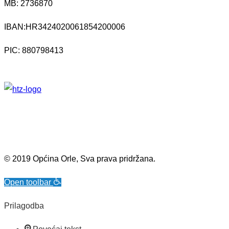
MB:
2736870
IBAN:
HR3424020061854200006
PIC: 880798413
© 2019 Općina Orle, Sva prava pridržana.
Open toolbar
Prilagodba