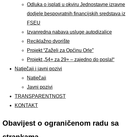
Odluka o isplati u okviru Jednostavne izravne
dodjele bespovratnih financijskih sredstava iz
FSEU
Izvanredna nabava usluge autodizalice
Reciklažno dvorište
Projekt “Zaželi za Općinu Orle”
Projekt „54+ za 29+ – zajedno do posla!“
Natječaji i javni pozivi
Natječaji
Javni pozivi
TRANSPARENTNOST
KONTAKT
Obavijest o ograničenom radu sa
strankama