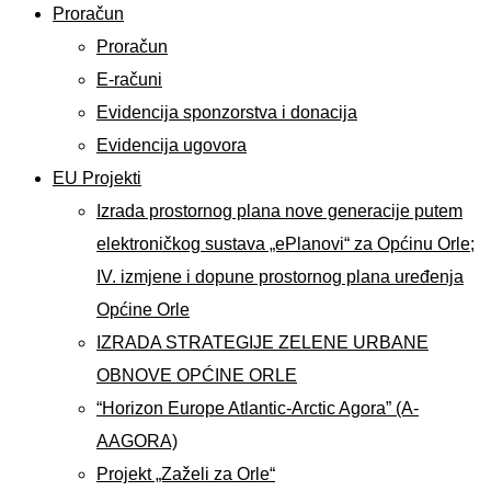
Proračun
Proračun
E-računi
Evidencija sponzorstva i donacija
Evidencija ugovora
EU Projekti
Izrada prostornog plana nove generacije putem
elektroničkog sustava „ePlanovi“ za Općinu Orle;
IV. izmjene i dopune prostornog plana uređenja
Općine Orle
IZRADA STRATEGIJE ZELENE URBANE
OBNOVE OPĆINE ORLE
“Horizon Europe Atlantic-Arctic Agora” (A-
AAGORA)
Projekt „Zaželi za Orle“