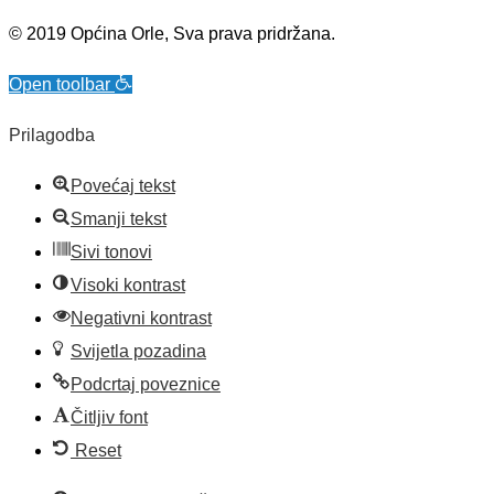
© 2019 Općina Orle, Sva prava pridržana.
Open toolbar
Prilagodba
Povećaj tekst
Smanji tekst
Sivi tonovi
Visoki kontrast
Negativni kontrast
Svijetla pozadina
Podcrtaj poveznice
Čitljiv font
Reset