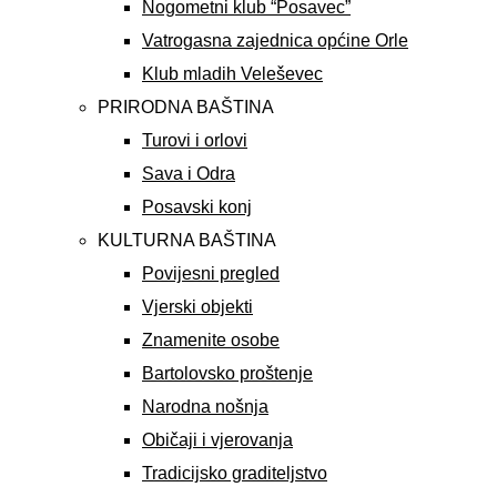
Nogometni klub “Posavec”
Vatrogasna zajednica općine Orle
Klub mladih Veleševec
PRIRODNA BAŠTINA
Turovi i orlovi
Sava i Odra
Posavski konj
KULTURNA BAŠTINA
Povijesni pregled
Vjerski objekti
Znamenite osobe
Bartolovsko proštenje
Narodna nošnja
Običaji i vjerovanja
Tradicijsko graditeljstvo