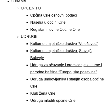
O NAMA
OPĆENITO
Općina Orle osnovni podaci
Naselja u općini Orle
Registar imovine Općine Orle
UDRUGE
Kulturno umjetničko društvo “Veleševec“
Kulturno umjetničko društvo „Slavuj“,
Bukevje
Udruga za očuvanje i promicanje kulturne i
prirodne baštine “Turopoljska posavina”
Udruga umirovljenika i starijih osoba općine
Orle
Klub žena Orle
Udruga mladih općine Orle