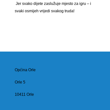
Jer svako dijete zaslužuje mjesto za igru – i
svaki osmijeh vrijedi svakog truda!
Općina Orle
Orle 5
10411 Orle