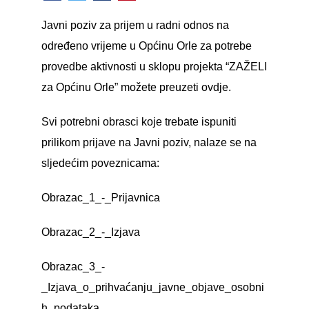
Javni poziv za prijem u radni odnos na
određeno vrijeme u Općinu Orle za potrebe
provedbe aktivnosti u sklopu projekta “ZAŽELI
za Općinu Orle” možete preuzeti
ovdje
.
Svi potrebni obrasci koje trebate ispuniti
prilikom prijave na Javni poziv, nalaze se na
sljedećim poveznicama:
Obrazac_1_-_Prijavnica
Obrazac_2_-_Izjava
Obrazac_3_-
_Izjava_o_prihvaćanju_javne_objave_osobni
h_podataka