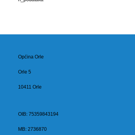
Općina Orle
Orle 5
10411 Orle
OIB: 75359843194
MB:
2736870