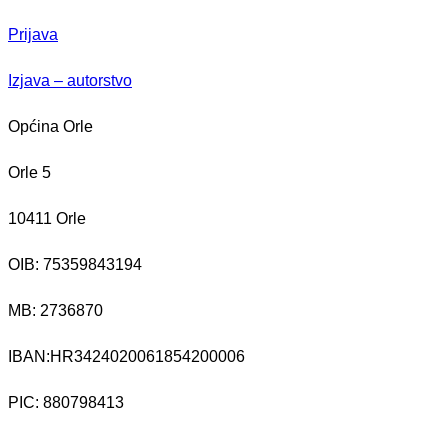
Prijava
Izjava – autorstvo
Općina Orle
Orle 5
10411 Orle
OIB: 75359843194
MB:
2736870
IBAN:
HR3424020061854200006
PIC: 880798413