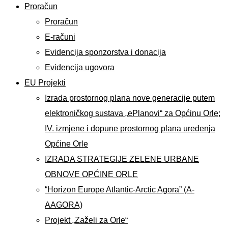
Proračun
Proračun
E-računi
Evidencija sponzorstva i donacija
Evidencija ugovora
EU Projekti
Izrada prostornog plana nove generacije putem
elektroničkog sustava „ePlanovi“ za Općinu Orle;
IV. izmjene i dopune prostornog plana uređenja
Općine Orle
IZRADA STRATEGIJE ZELENE URBANE
OBNOVE OPĆINE ORLE
“Horizon Europe Atlantic-Arctic Agora” (A-
AAGORA)
Projekt „Zaželi za Orle“