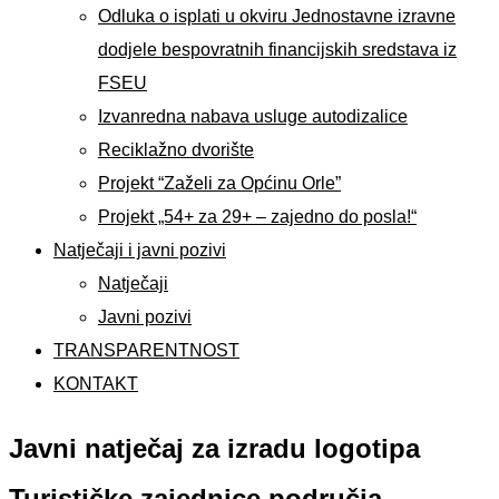
Odluka o isplati u okviru Jednostavne izravne
dodjele bespovratnih financijskih sredstava iz
FSEU
Izvanredna nabava usluge autodizalice
Reciklažno dvorište
Projekt “Zaželi za Općinu Orle”
Projekt „54+ za 29+ – zajedno do posla!“
Natječaji i javni pozivi
Natječaji
Javni pozivi
TRANSPARENTNOST
KONTAKT
Javni natječaj za izradu logotipa
Turističke zajednice područja