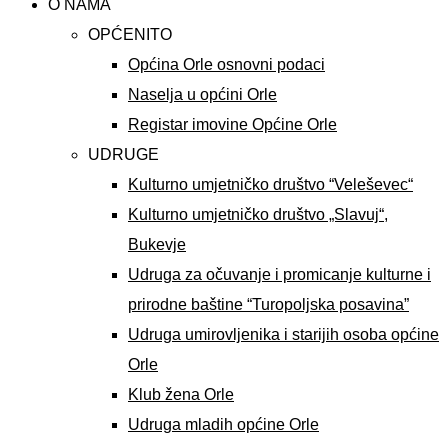
O NAMA
OPĆENITO
Općina Orle osnovni podaci
Naselja u općini Orle
Registar imovine Općine Orle
UDRUGE
Kulturno umjetničko društvo “Veleševec“
Kulturno umjetničko društvo „Slavuj“,
Bukevje
Udruga za očuvanje i promicanje kulturne i
prirodne baštine “Turopoljska posavina”
Udruga umirovljenika i starijih osoba općine
Orle
Klub žena Orle
Udruga mladih općine Orle