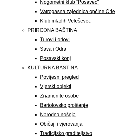
Nogometni klub “Posavec”
Vatrogasna zajednica općine Orle
Klub mladih Veleševec
PRIRODNA BAŠTINA
Turovi i orlovi
Sava i Odra
Posavski konj
KULTURNA BAŠTINA
Povijesni pregled
Vjerski objekti
Znamenite osobe
Bartolovsko proštenje
Narodna nošnja
Običaji i vjerovanja
Tradicijsko graditeljstvo