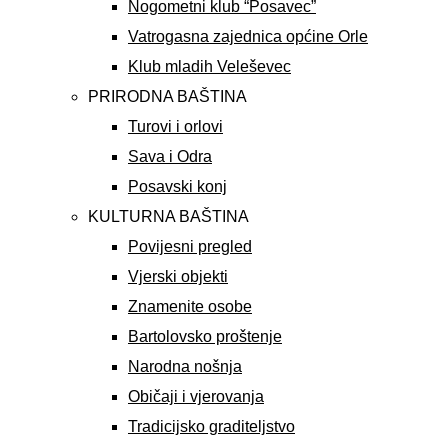
Nogometni klub “Posavec”
Vatrogasna zajednica općine Orle
Klub mladih Veleševec
PRIRODNA BAŠTINA
Turovi i orlovi
Sava i Odra
Posavski konj
KULTURNA BAŠTINA
Povijesni pregled
Vjerski objekti
Znamenite osobe
Bartolovsko proštenje
Narodna nošnja
Običaji i vjerovanja
Tradicijsko graditeljstvo