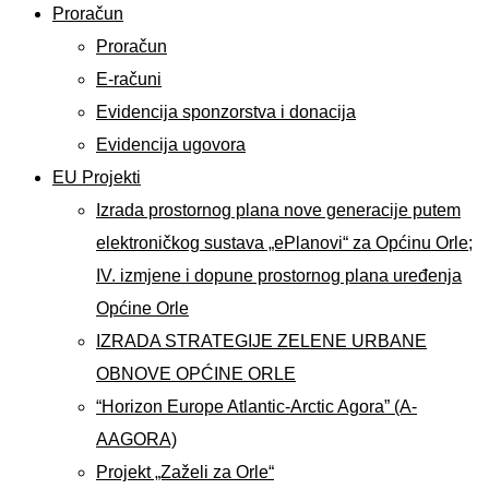
Proračun
Proračun
E-računi
Evidencija sponzorstva i donacija
Evidencija ugovora
EU Projekti
Izrada prostornog plana nove generacije putem
elektroničkog sustava „ePlanovi“ za Općinu Orle;
IV. izmjene i dopune prostornog plana uređenja
Općine Orle
IZRADA STRATEGIJE ZELENE URBANE
OBNOVE OPĆINE ORLE
“Horizon Europe Atlantic-Arctic Agora” (A-
AAGORA)
Projekt „Zaželi za Orle“