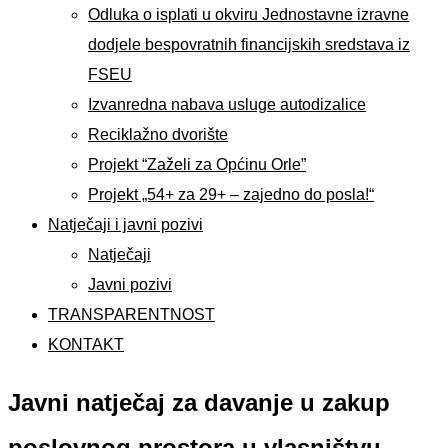
Odluka o isplati u okviru Jednostavne izravne
dodjele bespovratnih financijskih sredstava iz
FSEU
Izvanredna nabava usluge autodizalice
Reciklažno dvorište
Projekt “Zaželi za Općinu Orle”
Projekt „54+ za 29+ – zajedno do posla!“
Natječaji i javni pozivi
Natječaji
Javni pozivi
TRANSPARENTNOST
KONTAKT
Javni natječaj za davanje u zakup
poslovnog prostora u vlasništvu