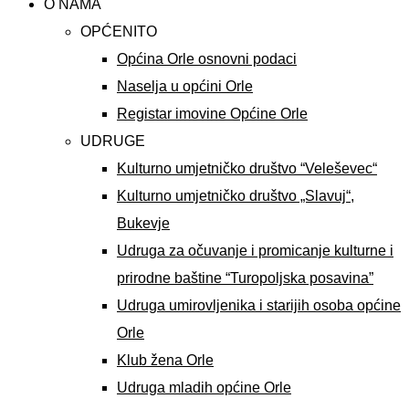
O NAMA
OPĆENITO
Općina Orle osnovni podaci
Naselja u općini Orle
Registar imovine Općine Orle
UDRUGE
Kulturno umjetničko društvo “Veleševec“
Kulturno umjetničko društvo „Slavuj“,
Bukevje
Udruga za očuvanje i promicanje kulturne i
prirodne baštine “Turopoljska posavina”
Udruga umirovljenika i starijih osoba općine
Orle
Klub žena Orle
Udruga mladih općine Orle