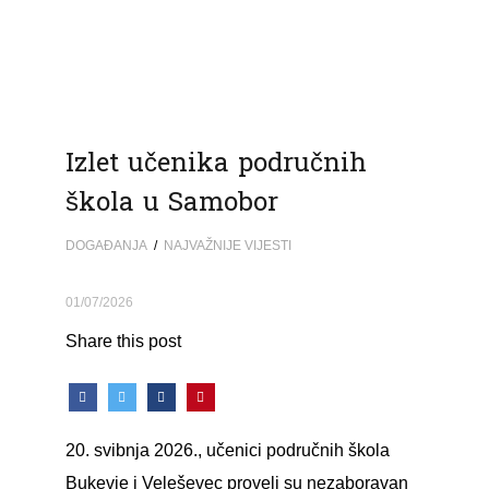
Izlet učenika područnih
škola u Samobor
DOGAĐANJA
/
NAJVAŽNIJE VIJESTI
01/07/2026
Share this post
svibnja 2026., učenici područnih škola
Bukevje i Veleševec proveli su nezaboravan