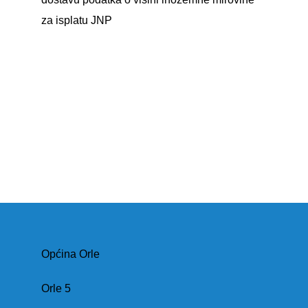
za isplatu JNP
Općina Orle
Orle 5