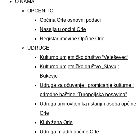
O NAMA
OPĆENITO
Općina Orle osnovni podaci
Naselja u općini Orle
Registar imovine Općine Orle
UDRUGE
Kulturno umjetničko društvo “Veleševec“
Kulturno umjetničko društvo „Slavuj“,
Bukevje
Udruga za očuvanje i promicanje kulturne i
prirodne baštine “Turopoljska posavina”
Udruga umirovljenika i starijih osoba općine
Orle
Klub žena Orle
Udruga mladih općine Orle