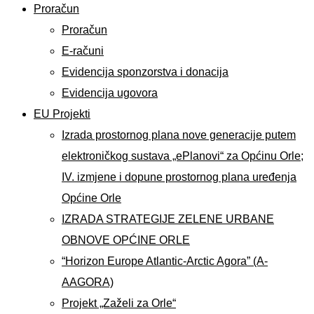
Proračun
Proračun
E-računi
Evidencija sponzorstva i donacija
Evidencija ugovora
EU Projekti
Izrada prostornog plana nove generacije putem
elektroničkog sustava „ePlanovi“ za Općinu Orle;
IV. izmjene i dopune prostornog plana uređenja
Općine Orle
IZRADA STRATEGIJE ZELENE URBANE
OBNOVE OPĆINE ORLE
“Horizon Europe Atlantic-Arctic Agora” (A-
AAGORA)
Projekt „Zaželi za Orle“