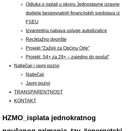
Odluka o isplati u okviru Jednostavne izravne
dodjele bespovratnih financijskih sredstava iz
FSEU
Izvanredna nabava usluge autodizalice
Reciklažno dvorište
Projekt “Zaželi za Općinu Orle”
Projekt „54+ za 29+ – zajedno do posla!“
Natječaji i javni pozivi
Natječaji
Javni pozivi
TRANSPARENTNOST
KONTAKT
HZMO_isplata jednokratnog
novčanog primanja_tzv. “energetski