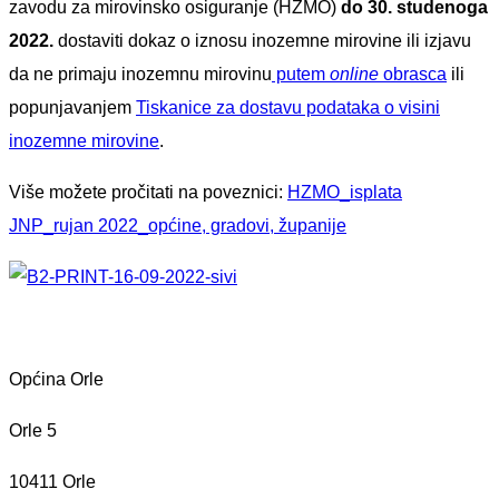
zavodu za mirovinsko osiguranje (HZMO)
do 30. studenoga
2022.
dostaviti dokaz o iznosu inozemne mirovine ili izjavu
da ne primaju inozemnu mirovinu
putem
online
obrasca
ili
popunjavanjem
Tiskanice za dostavu podataka o visini
inozemne mirovine
.
Više možete pročitati na poveznici:
HZMO_isplata
JNP_rujan 2022_općine, gradovi, županije
Općina Orle
Orle 5
10411 Orle