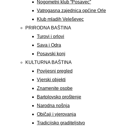
Nogometni klub “Posavec”
Vatrogasna zajednica općine Orle
Klub mladih Veleševec
PRIRODNA BAŠTINA
Turovi i orlovi
Sava i Odra
Posavski konj
KULTURNA BAŠTINA
Povijesni pregled
Vjerski objekti
Znamenite osobe
Bartolovsko proštenje
Narodna nošnja
Običaji i vjerovanja
Tradicijsko graditeljstvo