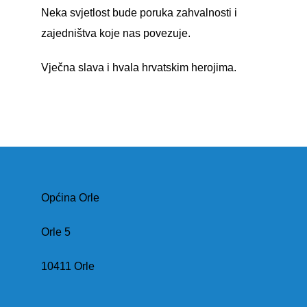
Neka svjetlost bude poruka zahvalnosti i
zajedništva koje nas povezuje.
Vječna slava i hvala hrvatskim herojima.
Općina Orle
Orle 5
10411 Orle