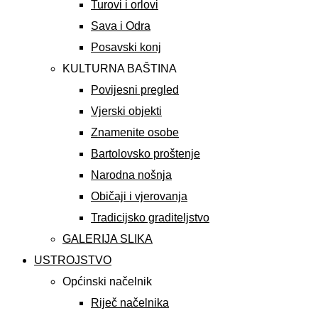
Turovi i orlovi
Sava i Odra
Posavski konj
KULTURNA BAŠTINA
Povijesni pregled
Vjerski objekti
Znamenite osobe
Bartolovsko proštenje
Narodna nošnja
Običaji i vjerovanja
Tradicijsko graditeljstvo
GALERIJA SLIKA
USTROJSTVO
Općinski načelnik
Riječ načelnika