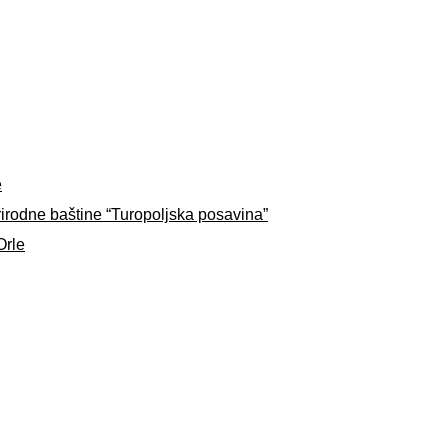
e
rirodne baštine “Turopoljska posavina”
Orle