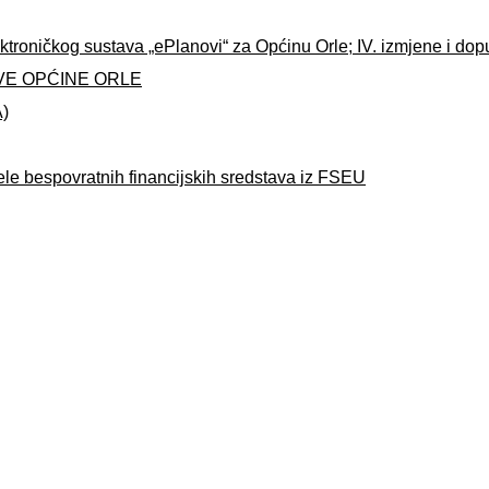
ktroničkog sustava „ePlanovi“ za Općinu Orle; IV. izmjene i do
VE OPĆINE ORLE
A)
ele bespovratnih financijskih sredstava iz FSEU