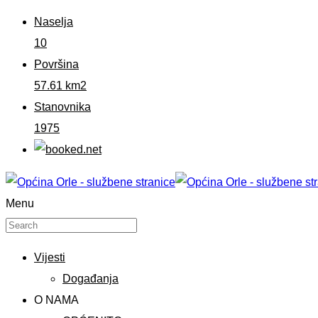
Naselja
10
Površina
57.61 km2
Stanovnika
1975
Menu
Vijesti
Događanja
O NAMA