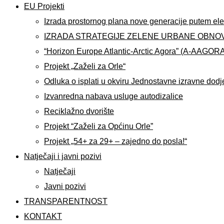
EU Projekti
Izrada prostornog plana nove generacije putem ele
IZRADA STRATEGIJE ZELENE URBANE OBNO
“Horizon Europe Atlantic-Arctic Agora” (A-AAGOR
Projekt „Zaželi za Orle“
Odluka o isplati u okviru Jednostavne izravne dodj
Izvanredna nabava usluge autodizalice
Reciklažno dvorište
Projekt “Zaželi za Općinu Orle”
Projekt „54+ za 29+ – zajedno do posla!“
Natječaji i javni pozivi
Natječaji
Javni pozivi
TRANSPARENTNOST
KONTAKT