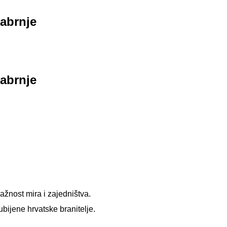
kabrnje
kabrnje
ažnost mira i zajedništva.
bijene hrvatske branitelje.