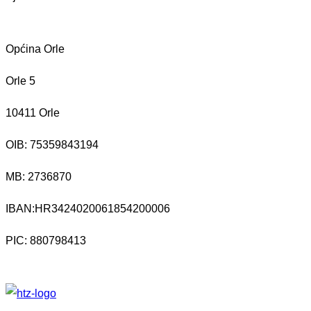
Općina Orle
Orle 5
10411 Orle
OIB: 75359843194
MB:
2736870
IBAN:
HR3424020061854200006
PIC: 880798413