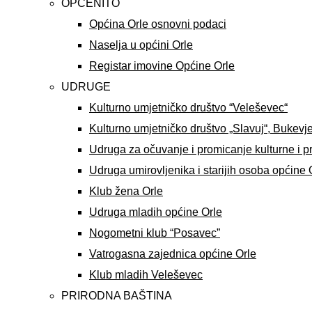
OPĆENITO
Općina Orle osnovni podaci
Naselja u općini Orle
Registar imovine Općine Orle
UDRUGE
Kulturno umjetničko društvo “Veleševec“
Kulturno umjetničko društvo „Slavuj“, Bukevj
Udruga za očuvanje i promicanje kulturne i p
Udruga umirovljenika i starijih osoba općine 
Klub žena Orle
Udruga mladih općine Orle
Nogometni klub “Posavec”
Vatrogasna zajednica općine Orle
Klub mladih Veleševec
PRIRODNA BAŠTINA