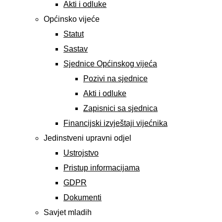
Akti i odluke
Općinsko vijeće
Statut
Sastav
Sjednice Općinskog vijeća
Pozivi na sjednice
Akti i odluke
Zapisnici sa sjednica
Financijski izvještaji vijećnika
Jedinstveni upravni odjel
Ustrojstvo
Pristup informacijama
GDPR
Dokumenti
Savjet mladih