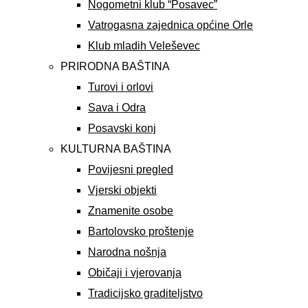
Nogometni klub “Posavec”
Vatrogasna zajednica općine Orle
Klub mladih Veleševec
PRIRODNA BAŠTINA
Turovi i orlovi
Sava i Odra
Posavski konj
KULTURNA BAŠTINA
Povijesni pregled
Vjerski objekti
Znamenite osobe
Bartolovsko proštenje
Narodna nošnja
Običaji i vjerovanja
Tradicijsko graditeljstvo