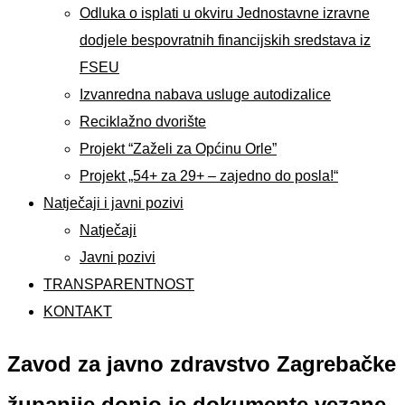
Odluka o isplati u okviru Jednostavne izravne
dodjele bespovratnih financijskih sredstava iz
FSEU
Izvanredna nabava usluge autodizalice
Reciklažno dvorište
Projekt “Zaželi za Općinu Orle”
Projekt „54+ za 29+ – zajedno do posla!“
Natječaji i javni pozivi
Natječaji
Javni pozivi
TRANSPARENTNOST
KONTAKT
Zavod za javno zdravstvo Zagrebačke
županije donio je dokumente vezane