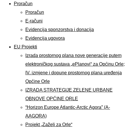
Proračun
Proračun
E-računi
Evidencija sponzorstva i donacija
Evidencija ugovora
EU Projekti
Izrada prostornog plana nove generacije putem
elektroničkog sustava „ePlanovi“ za Općinu Orle;
IV. izmjene i dopune prostornog plana uređenja
Općine Orle
IZRADA STRATEGIJE ZELENE URBANE
OBNOVE OPĆINE ORLE
“Horizon Europe Atlantic-Arctic Agora” (A-
AAGORA)
Projekt „Zaželi za Orle“