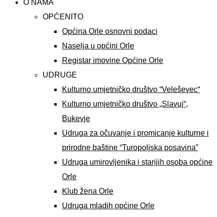
O NAMA
OPĆENITO
Općina Orle osnovni podaci
Naselja u općini Orle
Registar imovine Općine Orle
UDRUGE
Kulturno umjetničko društvo “Veleševec“
Kulturno umjetničko društvo „Slavuj“,
Bukevje
Udruga za očuvanje i promicanje kulturne i
prirodne baštine “Turopoljska posavina”
Udruga umirovljenika i starijih osoba općine
Orle
Klub žena Orle
Udruga mladih općine Orle