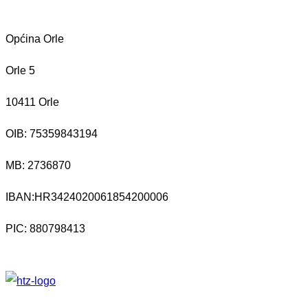
Općina Orle
Orle 5
10411 Orle
OIB: 75359843194
MB:
2736870
IBAN:
HR3424020061854200006
PIC: 880798413