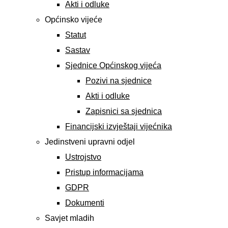
Akti i odluke
Općinsko vijeće
Statut
Sastav
Sjednice Općinskog vijeća
Pozivi na sjednice
Akti i odluke
Zapisnici sa sjednica
Financijski izvještaji vijećnika
Jedinstveni upravni odjel
Ustrojstvo
Pristup informacijama
GDPR
Dokumenti
Savjet mladih