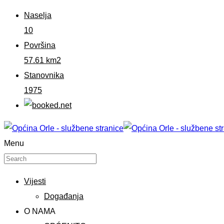
Naselja
10
Površina
57.61 km2
Stanovnika
1975
Menu
Vijesti
Događanja
O NAMA