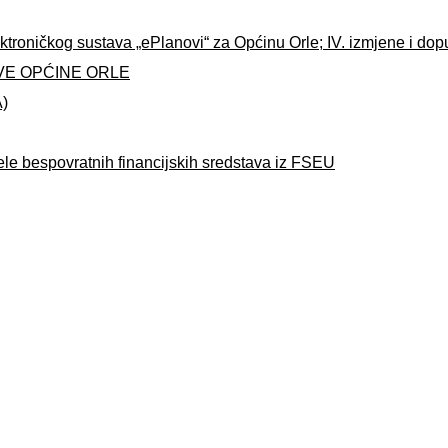
ktroničkog sustava „ePlanovi“ za Općinu Orle; IV. izmjene i do
VE OPĆINE ORLE
A)
ele bespovratnih financijskih sredstava iz FSEU