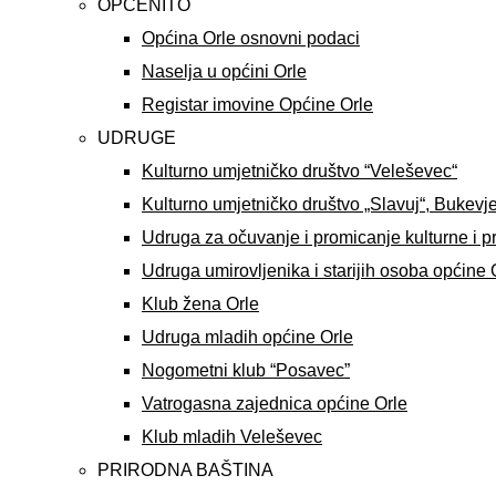
OPĆENITO
Općina Orle osnovni podaci
Naselja u općini Orle
Registar imovine Općine Orle
UDRUGE
Kulturno umjetničko društvo “Veleševec“
Kulturno umjetničko društvo „Slavuj“, Bukevj
Udruga za očuvanje i promicanje kulturne i p
Udruga umirovljenika i starijih osoba općine 
Klub žena Orle
Udruga mladih općine Orle
Nogometni klub “Posavec”
Vatrogasna zajednica općine Orle
Klub mladih Veleševec
PRIRODNA BAŠTINA