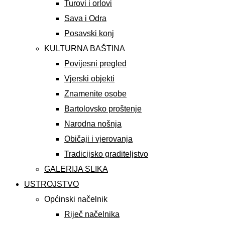
Turovi i orlovi
Sava i Odra
Posavski konj
KULTURNA BAŠTINA
Povijesni pregled
Vjerski objekti
Znamenite osobe
Bartolovsko proštenje
Narodna nošnja
Običaji i vjerovanja
Tradicijsko graditeljstvo
GALERIJA SLIKA
USTROJSTVO
Općinski načelnik
Riječ načelnika