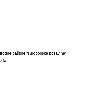
e
rirodne baštine “Turopoljska posavina”
Orle