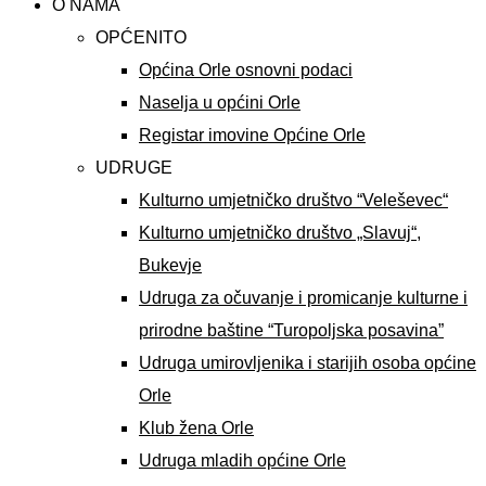
O NAMA
OPĆENITO
Općina Orle osnovni podaci
Naselja u općini Orle
Registar imovine Općine Orle
UDRUGE
Kulturno umjetničko društvo “Veleševec“
Kulturno umjetničko društvo „Slavuj“,
Bukevje
Udruga za očuvanje i promicanje kulturne i
prirodne baštine “Turopoljska posavina”
Udruga umirovljenika i starijih osoba općine
Orle
Klub žena Orle
Udruga mladih općine Orle