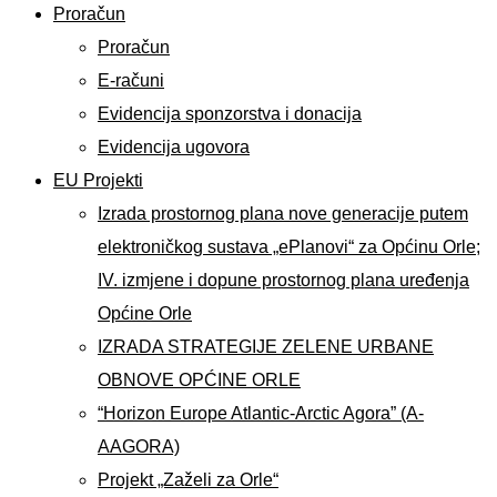
Proračun
Proračun
E-računi
Evidencija sponzorstva i donacija
Evidencija ugovora
EU Projekti
Izrada prostornog plana nove generacije putem
elektroničkog sustava „ePlanovi“ za Općinu Orle;
IV. izmjene i dopune prostornog plana uređenja
Općine Orle
IZRADA STRATEGIJE ZELENE URBANE
OBNOVE OPĆINE ORLE
“Horizon Europe Atlantic-Arctic Agora” (A-
AAGORA)
Projekt „Zaželi za Orle“