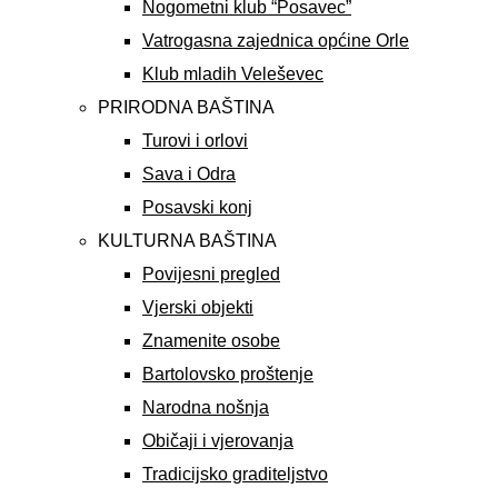
Nogometni klub “Posavec”
Vatrogasna zajednica općine Orle
Klub mladih Veleševec
PRIRODNA BAŠTINA
Turovi i orlovi
Sava i Odra
Posavski konj
KULTURNA BAŠTINA
Povijesni pregled
Vjerski objekti
Znamenite osobe
Bartolovsko proštenje
Narodna nošnja
Običaji i vjerovanja
Tradicijsko graditeljstvo