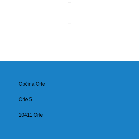
Općina Orle
Orle 5
10411 Orle