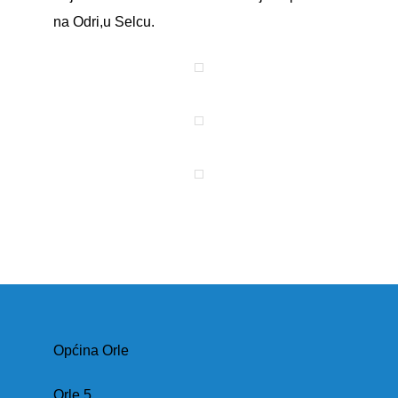
na Odri,u Selcu.
Općina Orle
Orle 5