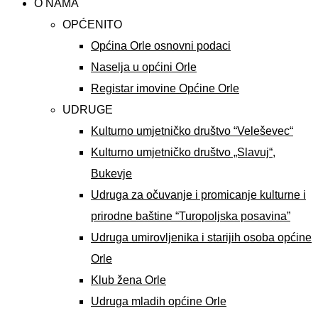
O NAMA
OPĆENITO
Općina Orle osnovni podaci
Naselja u općini Orle
Registar imovine Općine Orle
UDRUGE
Kulturno umjetničko društvo “Veleševec“
Kulturno umjetničko društvo „Slavuj“,
Bukevje
Udruga za očuvanje i promicanje kulturne i
prirodne baštine “Turopoljska posavina”
Udruga umirovljenika i starijih osoba općine
Orle
Klub žena Orle
Udruga mladih općine Orle