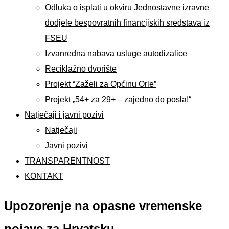
Odluka o isplati u okviru Jednostavne izravne
dodjele bespovratnih financijskih sredstava iz
FSEU
Izvanredna nabava usluge autodizalice
Reciklažno dvorište
Projekt “Zaželi za Općinu Orle”
Projekt „54+ za 29+ – zajedno do posla!“
Natječaji i javni pozivi
Natječaji
Javni pozivi
TRANSPARENTNOST
KONTAKT
Upozorenje na opasne vremenske
pojave za Hrvatsku