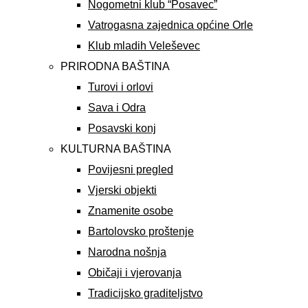
Nogometni klub “Posavec”
Vatrogasna zajednica općine Orle
Klub mladih Veleševec
PRIRODNA BAŠTINA
Turovi i orlovi
Sava i Odra
Posavski konj
KULTURNA BAŠTINA
Povijesni pregled
Vjerski objekti
Znamenite osobe
Bartolovsko proštenje
Narodna nošnja
Običaji i vjerovanja
Tradicijsko graditeljstvo