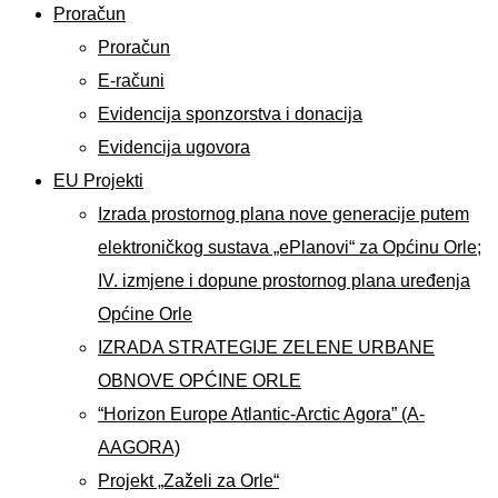
Proračun
Proračun
E-računi
Evidencija sponzorstva i donacija
Evidencija ugovora
EU Projekti
Izrada prostornog plana nove generacije putem
elektroničkog sustava „ePlanovi“ za Općinu Orle;
IV. izmjene i dopune prostornog plana uređenja
Općine Orle
IZRADA STRATEGIJE ZELENE URBANE
OBNOVE OPĆINE ORLE
“Horizon Europe Atlantic-Arctic Agora” (A-
AAGORA)
Projekt „Zaželi za Orle“