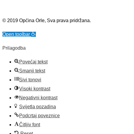
© 2019 Općina Orle, Sva prava pridržana.
Open toolbar
Prilagodba
Povećaj tekst
Smanji tekst
Sivi tonovi
Visoki kontrast
Negativni kontrast
Svijetla pozadina
Podcrtaj poveznice
Čitljiv font
Reset