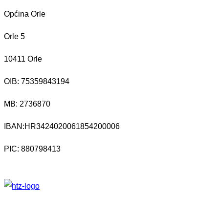
Općina Orle
Orle 5
10411 Orle
OIB: 75359843194
MB:
2736870
IBAN:
HR3424020061854200006
PIC: 880798413