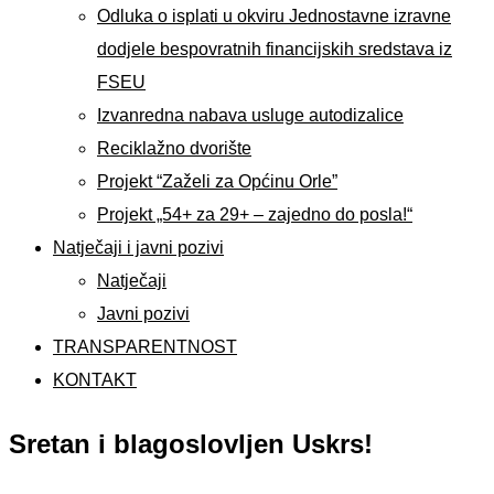
Odluka o isplati u okviru Jednostavne izravne
dodjele bespovratnih financijskih sredstava iz
FSEU
Izvanredna nabava usluge autodizalice
Reciklažno dvorište
Projekt “Zaželi za Općinu Orle”
Projekt „54+ za 29+ – zajedno do posla!“
Natječaji i javni pozivi
Natječaji
Javni pozivi
TRANSPARENTNOST
KONTAKT
Sretan i blagoslovljen Uskrs!