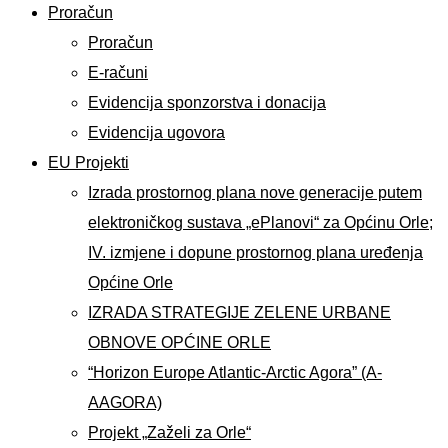
Proračun
Proračun
E-računi
Evidencija sponzorstva i donacija
Evidencija ugovora
EU Projekti
Izrada prostornog plana nove generacije putem
elektroničkog sustava „ePlanovi“ za Općinu Orle;
IV. izmjene i dopune prostornog plana uređenja
Općine Orle
IZRADA STRATEGIJE ZELENE URBANE
OBNOVE OPĆINE ORLE
“Horizon Europe Atlantic-Arctic Agora” (A-
AAGORA)
Projekt „Zaželi za Orle“