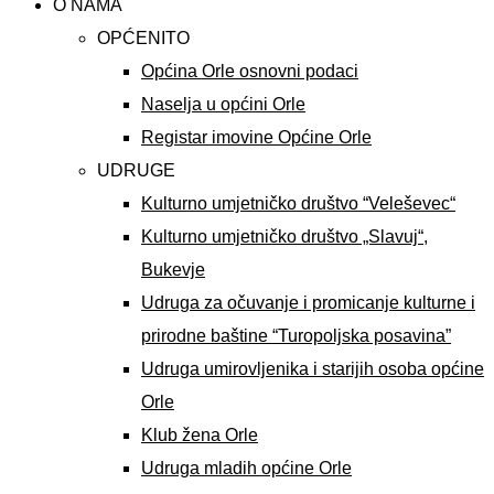
O NAMA
OPĆENITO
Općina Orle osnovni podaci
Naselja u općini Orle
Registar imovine Općine Orle
UDRUGE
Kulturno umjetničko društvo “Veleševec“
Kulturno umjetničko društvo „Slavuj“,
Bukevje
Udruga za očuvanje i promicanje kulturne i
prirodne baštine “Turopoljska posavina”
Udruga umirovljenika i starijih osoba općine
Orle
Klub žena Orle
Udruga mladih općine Orle