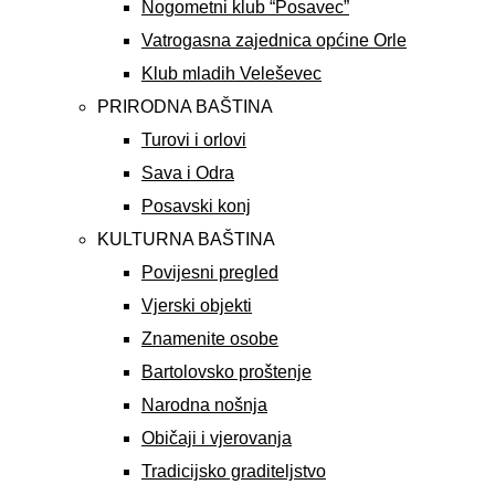
Nogometni klub “Posavec”
Vatrogasna zajednica općine Orle
Klub mladih Veleševec
PRIRODNA BAŠTINA
Turovi i orlovi
Sava i Odra
Posavski konj
KULTURNA BAŠTINA
Povijesni pregled
Vjerski objekti
Znamenite osobe
Bartolovsko proštenje
Narodna nošnja
Običaji i vjerovanja
Tradicijsko graditeljstvo