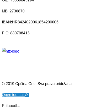
OIB: 75359843194
MB:
2736870
IBAN:
HR3424020061854200006
PIC: 880798413
© 2019 Općina Orle, Sva prava pridržana.
Open toolbar
Prilagodba