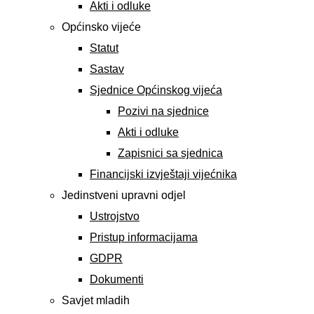
Akti i odluke
Općinsko vijeće
Statut
Sastav
Sjednice Općinskog vijeća
Pozivi na sjednice
Akti i odluke
Zapisnici sa sjednica
Financijski izvještaji vijećnika
Jedinstveni upravni odjel
Ustrojstvo
Pristup informacijama
GDPR
Dokumenti
Savjet mladih