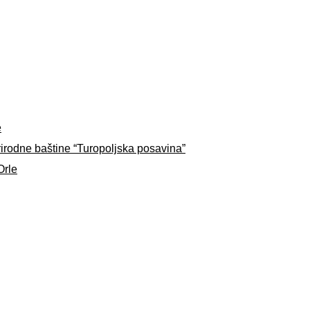
e
rirodne baštine “Turopoljska posavina”
Orle