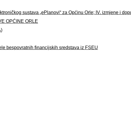
ktroničkog sustava „ePlanovi“ za Općinu Orle; IV. izmjene i do
VE OPĆINE ORLE
A)
ele bespovratnih financijskih sredstava iz FSEU