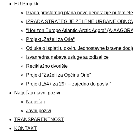
EU Projekti
Izrada prostornog plana nove generacije putem ele
IZRADA STRATEGIJE ZELENE URBANE OBNO
“Horizon Europe Atlantic-Arctic Agora” (A-AAGOR
Projekt „Zaželi za Orle“
Odluka o isplati u okviru Jednostavne izravne dodj
Izvanredna nabava usluge autodizalice
Reciklažno dvorište
Projekt “Zaželi za Općinu Orle”
Projekt „54+ za 29+ – zajedno do posla!“
Natječaji i javni pozivi
Natječaji
Javni pozivi
TRANSPARENTNOST
KONTAKT