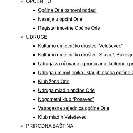
OPĆENITO
Općina Orle osnovni podaci
Naselja u općini Orle
Registar imovine Općine Orle
UDRUGE
Kulturno umjetničko društvo “Veleševec“
Kulturno umjetničko društvo „Slavuj“, Bukevj
Udruga za očuvanje i promicanje kulturne i p
Udruga umirovljenika i starijih osoba općine 
Klub žena Orle
Udruga mladih općine Orle
Nogometni klub “Posavec”
Vatrogasna zajednica općine Orle
Klub mladih Veleševec
PRIRODNA BAŠTINA