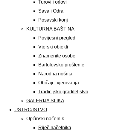
Turovi i orlovi
Sava i Odra
Posavski konj
KULTURNA BAŠTINA
Povijesni pregled
Vjerski objekti
Znamenite osobe
Bartolovsko proštenje
Narodna nošnja
Običaji i vjerovanja
Tradicijsko graditeljstvo
GALERIJA SLIKA
USTROJSTVO
Općinski načelnik
Riječ načelnika