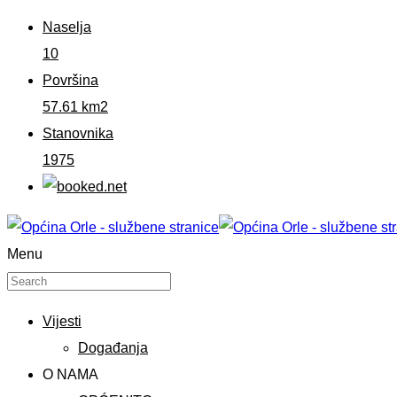
Naselja
10
Površina
57.61 km2
Stanovnika
1975
Menu
Vijesti
Događanja
O NAMA