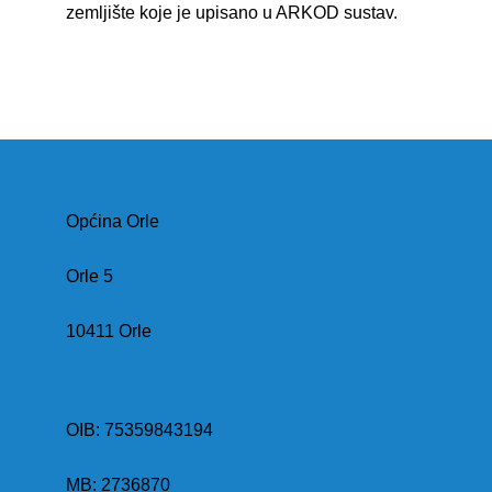
zemljište koje je upisano u ARKOD sustav.
Općina Orle
Orle 5
10411 Orle
OIB: 75359843194
MB:
2736870