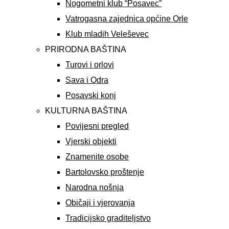
Nogometni klub “Posavec”
Vatrogasna zajednica općine Orle
Klub mladih Veleševec
PRIRODNA BAŠTINA
Turovi i orlovi
Sava i Odra
Posavski konj
KULTURNA BAŠTINA
Povijesni pregled
Vjerski objekti
Znamenite osobe
Bartolovsko proštenje
Narodna nošnja
Običaji i vjerovanja
Tradicijsko graditeljstvo