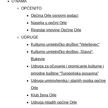
O NAMA
OPĆENITO
Općina Orle osnovni podaci
Naselja u općini Orle
Registar imovine Općine Orle
UDRUGE
Kulturno umjetničko društvo “Veleševec“
Kulturno umjetničko društvo „Slavuj“,
Bukevje
Udruga za očuvanje i promicanje kulturne i
prirodne baštine “Turopoljska posavina”
Udruga umirovljenika i starijih osoba općine
Orle
Klub žena Orle
Udruga mladih općine Orle