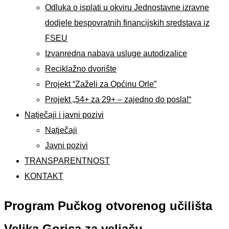
Odluka o isplati u okviru Jednostavne izravne
dodjele bespovratnih financijskih sredstava iz
FSEU
Izvanredna nabava usluge autodizalice
Reciklažno dvorište
Projekt “Zaželi za Općinu Orle”
Projekt „54+ za 29+ – zajedno do posla!“
Natječaji i javni pozivi
Natječaji
Javni pozivi
TRANSPARENTNOST
KONTAKT
Program Pučkog otvorenog učilišta
Velika Gorica za veljaču