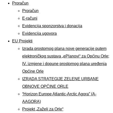
Proračun
Proračun
E-računi
Evidencija sponzorstva i donacija
Evidencija ugovora
EU Projekti
Izrada prostornog plana nove generacije putem
elektroničkog sustava „ePlanovi“ za Općinu Orle;
IV. izmjene i dopune prostornog plana uređenja
Općine Orle
IZRADA STRATEGIJE ZELENE URBANE
OBNOVE OPĆINE ORLE
“Horizon Europe Atlantic-Arctic Agora” (A-
AAGORA)
Projekt „Zaželi za Orle“