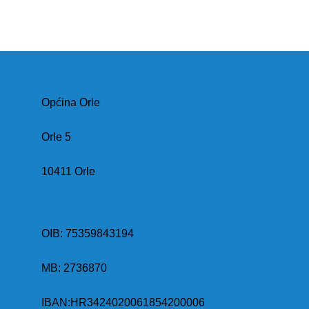
Općina Orle
Orle 5
10411 Orle
OIB: 75359843194
MB:
2736870
IBAN:
HR3424020061854200006