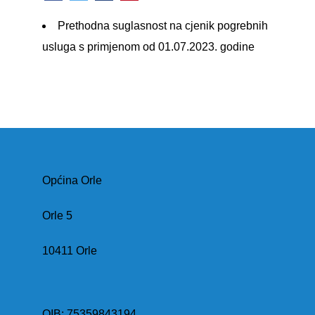
Prethodna suglasnost na cjenik pogrebnih
usluga s primjenom od 01.07.2023. godine
Općina Orle
Orle 5
10411 Orle
OIB: 75359843194