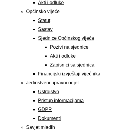
Akti i odluke
Općinsko vijeće
Statut
Sastav
Sjednice Općinskog vijeća
Pozivi na sjednice
Akti i odluke
Zapisnici sa sjednica
Financijski izvještaji vijećnika
Jedinstveni upravni odjel
Ustrojstvo
Pristup informacijama
GDPR
Dokumenti
Savjet mladih