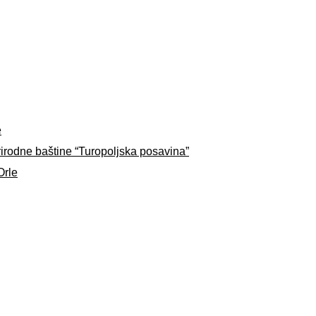
e
rirodne baštine “Turopoljska posavina”
Orle