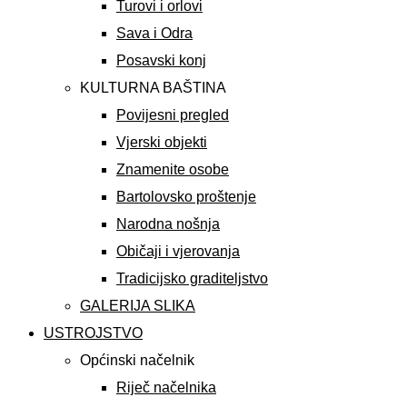
Turovi i orlovi
Sava i Odra
Posavski konj
KULTURNA BAŠTINA
Povijesni pregled
Vjerski objekti
Znamenite osobe
Bartolovsko proštenje
Narodna nošnja
Običaji i vjerovanja
Tradicijsko graditeljstvo
GALERIJA SLIKA
USTROJSTVO
Općinski načelnik
Riječ načelnika