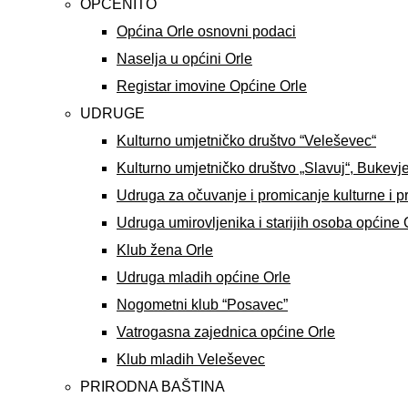
OPĆENITO
Općina Orle osnovni podaci
Naselja u općini Orle
Registar imovine Općine Orle
UDRUGE
Kulturno umjetničko društvo “Veleševec“
Kulturno umjetničko društvo „Slavuj“, Bukevj
Udruga za očuvanje i promicanje kulturne i p
Udruga umirovljenika i starijih osoba općine 
Klub žena Orle
Udruga mladih općine Orle
Nogometni klub “Posavec”
Vatrogasna zajednica općine Orle
Klub mladih Veleševec
PRIRODNA BAŠTINA