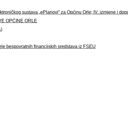
ktroničkog sustava „ePlanovi“ za Općinu Orle; IV. izmjene i do
VE OPĆINE ORLE
A)
ele bespovratnih financijskih sredstava iz FSEU