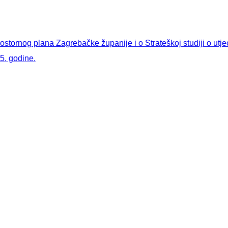
rostornog plana Zagrebačke županije i o Strateškoj studiji o ut
25. godine.