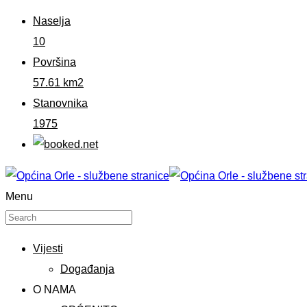
Naselja
10
Površina
57.61 km2
Stanovnika
1975
Menu
Vijesti
Događanja
O NAMA