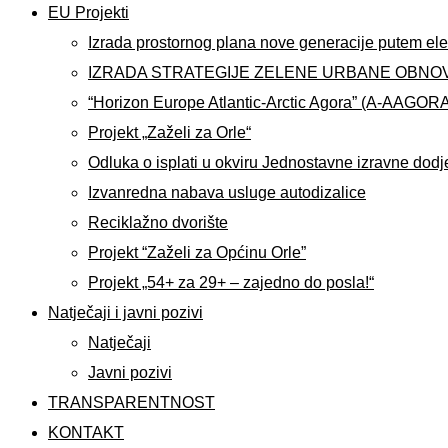
EU Projekti
Izrada prostornog plana nove generacije putem ele
IZRADA STRATEGIJE ZELENE URBANE OBNO
“Horizon Europe Atlantic-Arctic Agora” (A-AAGOR
Projekt „Zaželi za Orle“
Odluka o isplati u okviru Jednostavne izravne dodj
Izvanredna nabava usluge autodizalice
Reciklažno dvorište
Projekt “Zaželi za Općinu Orle”
Projekt „54+ za 29+ – zajedno do posla!“
Natječaji i javni pozivi
Natječaji
Javni pozivi
TRANSPARENTNOST
KONTAKT