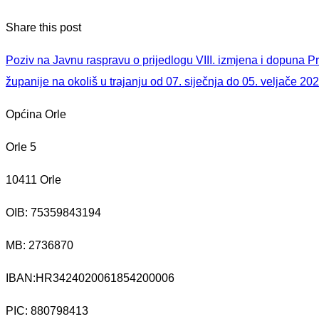
Share this post
Poziv na Javnu raspravu o prijedlogu VIII. izmjena i dopuna P
županije na okoliš u trajanju od 07. siječnja do 05. veljače 20
Općina Orle
Orle 5
10411 Orle
OIB: 75359843194
MB:
2736870
IBAN:
HR3424020061854200006
PIC: 880798413