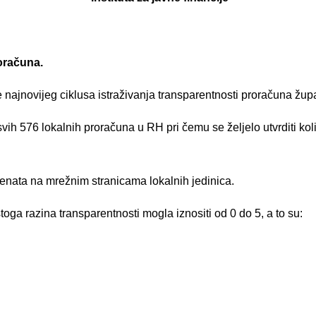
oračuna.
ate najnovijeg ciklusa istraživanja transparentnosti proračuna žup
svih 576 lokalnih proračuna u RH pri čemu se željelo utvrditi ko
enata na mrežnim stranicama lokalnih jedinica.
ga razina transparentnosti mogla iznositi od 0 do 5, a to su: