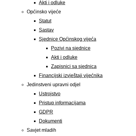
Akti i odluke
Općinsko vijeće
Statut
Sastav
Sjednice Općinskog vijeća
Pozivi na sjednice
Akti i odluke
Zapisnici sa sjednica
Financijski izvještaji vijećnika
Jedinstveni upravni odjel
Ustrojstvo
Pristup informacijama
GDPR
Dokumenti
Savjet mladih