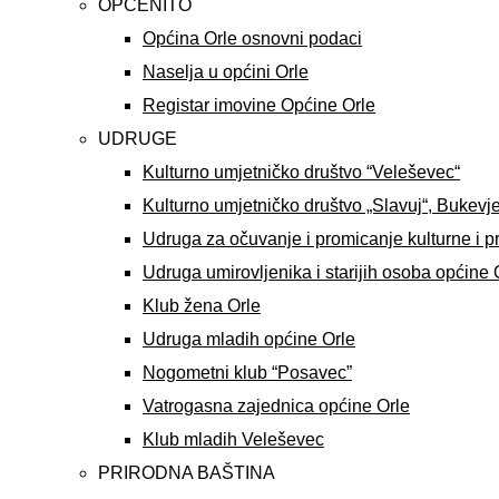
OPĆENITO
Općina Orle osnovni podaci
Naselja u općini Orle
Registar imovine Općine Orle
UDRUGE
Kulturno umjetničko društvo “Veleševec“
Kulturno umjetničko društvo „Slavuj“, Bukevj
Udruga za očuvanje i promicanje kulturne i p
Udruga umirovljenika i starijih osoba općine 
Klub žena Orle
Udruga mladih općine Orle
Nogometni klub “Posavec”
Vatrogasna zajednica općine Orle
Klub mladih Veleševec
PRIRODNA BAŠTINA