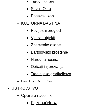
Turovi i orlovi
Sava i Odra
Posavski konj
KULTURNA BAŠTINA
Povijesni pregled
Vjerski objekti
Znamenite osobe
Bartolovsko proštenje
Narodna nošnja
Običaji i vjerovanja
Tradicijsko graditeljstvo
GALERIJA SLIKA
USTROJSTVO
Općinski načelnik
Riječ načelnika