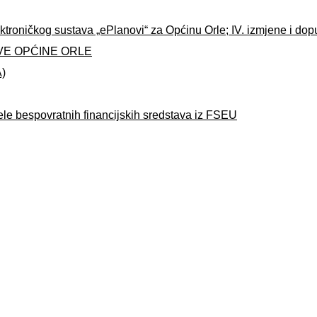
ktroničkog sustava „ePlanovi“ za Općinu Orle; IV. izmjene i do
VE OPĆINE ORLE
A)
ele bespovratnih financijskih sredstava iz FSEU