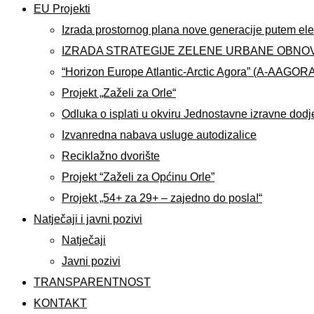
EU Projekti
Izrada prostornog plana nove generacije putem ele
IZRADA STRATEGIJE ZELENE URBANE OBNO
“Horizon Europe Atlantic-Arctic Agora” (A-AAGOR
Projekt „Zaželi za Orle“
Odluka o isplati u okviru Jednostavne izravne dodj
Izvanredna nabava usluge autodizalice
Reciklažno dvorište
Projekt “Zaželi za Općinu Orle”
Projekt „54+ za 29+ – zajedno do posla!“
Natječaji i javni pozivi
Natječaji
Javni pozivi
TRANSPARENTNOST
KONTAKT