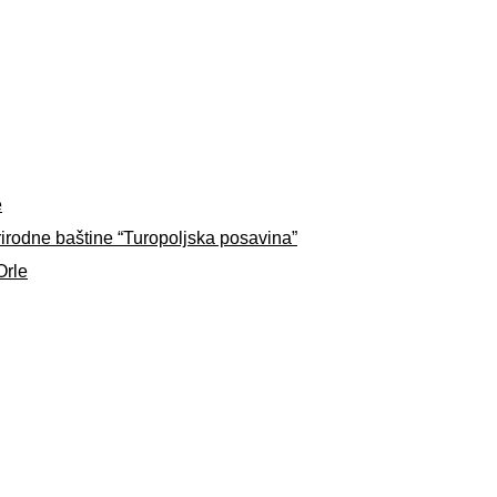
e
rirodne baštine “Turopoljska posavina”
Orle