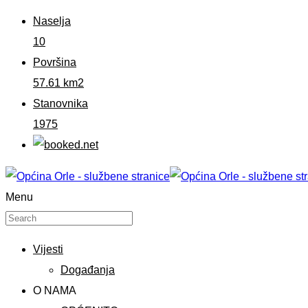
Naselja
10
Površina
57.61 km2
Stanovnika
1975
Menu
Vijesti
Događanja
O NAMA