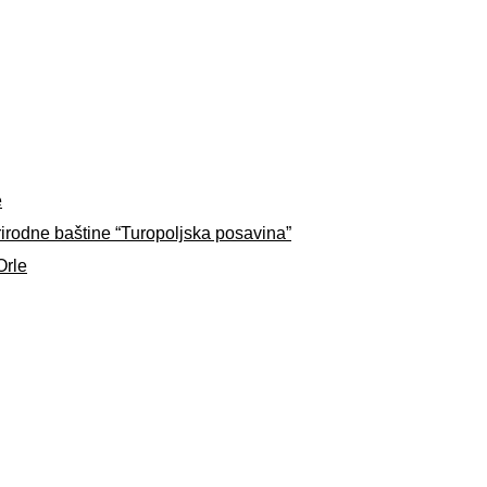
e
rirodne baštine “Turopoljska posavina”
Orle