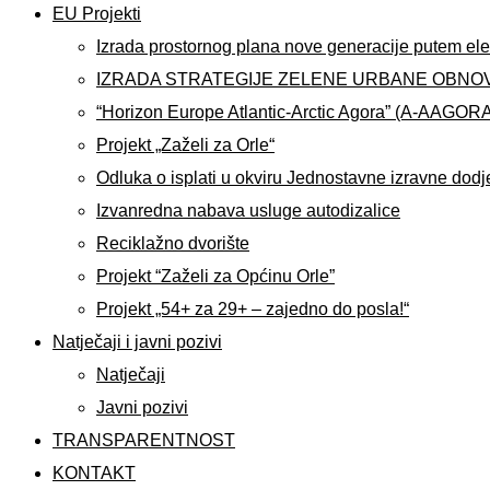
EU Projekti
Izrada prostornog plana nove generacije putem ele
IZRADA STRATEGIJE ZELENE URBANE OBNO
“Horizon Europe Atlantic-Arctic Agora” (A-AAGOR
Projekt „Zaželi za Orle“
Odluka o isplati u okviru Jednostavne izravne dodj
Izvanredna nabava usluge autodizalice
Reciklažno dvorište
Projekt “Zaželi za Općinu Orle”
Projekt „54+ za 29+ – zajedno do posla!“
Natječaji i javni pozivi
Natječaji
Javni pozivi
TRANSPARENTNOST
KONTAKT