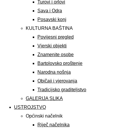
Turovi i orlovi
Sava i Odra
Posavski konj
KULTURNA BAŠTINA
Povijesni pregled
Vjerski objekti
Znamenite osobe
Bartolovsko proštenje
Narodna nošnja
Običaji i vjerovanja
Tradicijsko graditeljstvo
GALERIJA SLIKA
USTROJSTVO
Općinski načelnik
Riječ načelnika