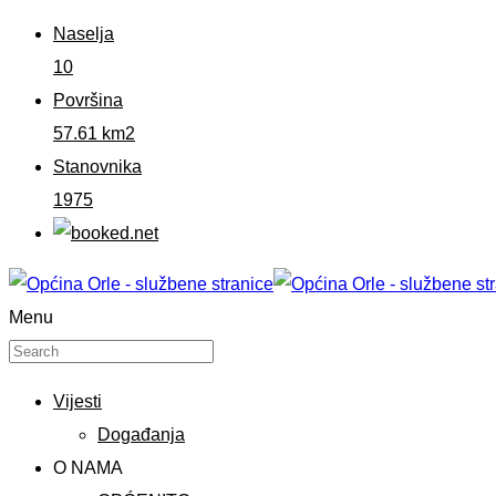
Naselja
10
Površina
57.61 km2
Stanovnika
1975
Menu
Vijesti
Događanja
O NAMA