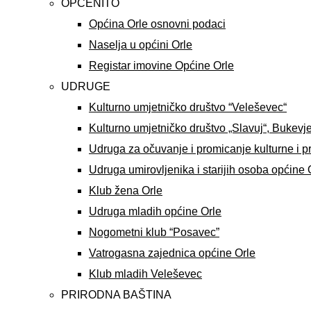
OPĆENITO
Općina Orle osnovni podaci
Naselja u općini Orle
Registar imovine Općine Orle
UDRUGE
Kulturno umjetničko društvo “Veleševec“
Kulturno umjetničko društvo „Slavuj“, Bukevj
Udruga za očuvanje i promicanje kulturne i p
Udruga umirovljenika i starijih osoba općine 
Klub žena Orle
Udruga mladih općine Orle
Nogometni klub “Posavec”
Vatrogasna zajednica općine Orle
Klub mladih Veleševec
PRIRODNA BAŠTINA