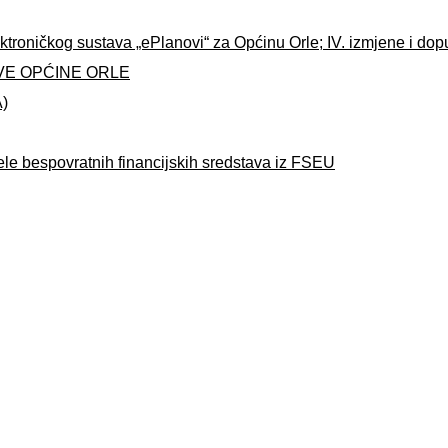
ktroničkog sustava „ePlanovi“ za Općinu Orle; IV. izmjene i do
VE OPĆINE ORLE
A)
ele bespovratnih financijskih sredstava iz FSEU