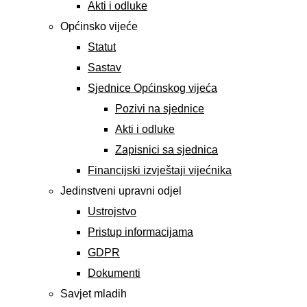
Akti i odluke
Općinsko vijeće
Statut
Sastav
Sjednice Općinskog vijeća
Pozivi na sjednice
Akti i odluke
Zapisnici sa sjednica
Financijski izvještaji vijećnika
Jedinstveni upravni odjel
Ustrojstvo
Pristup informacijama
GDPR
Dokumenti
Savjet mladih