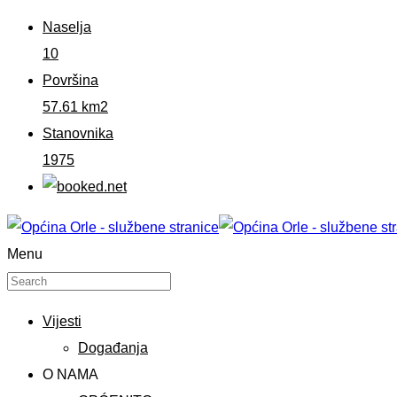
Naselja
10
Površina
57.61 km2
Stanovnika
1975
Menu
Vijesti
Događanja
O NAMA