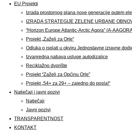
EU Projekti
Izrada prostornog plana nove generacije putem ele
IZRADA STRATEGIJE ZELENE URBANE OBNO
“Horizon Europe Atlantic-Arctic Agora” (A-AAGOR
Projekt „Zaželi za Orle“
Odluka o isplati u okviru Jednostavne izravne dodj
Izvanredna nabava usluge autodizalice
Reciklažno dvorište
Projekt “Zaželi za Općinu Orle”
Projekt „54+ za 29+ – zajedno do posla!“
Natječaji i javni pozivi
Natječaji
Javni pozivi
TRANSPARENTNOST
KONTAKT