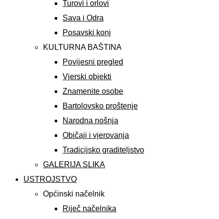
Turovi i orlovi
Sava i Odra
Posavski konj
KULTURNA BAŠTINA
Povijesni pregled
Vjerski objekti
Znamenite osobe
Bartolovsko proštenje
Narodna nošnja
Običaji i vjerovanja
Tradicijsko graditeljstvo
GALERIJA SLIKA
USTROJSTVO
Općinski načelnik
Riječ načelnika