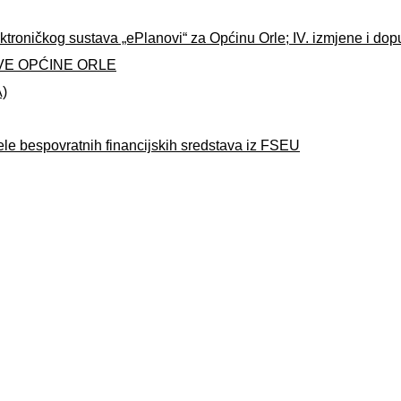
ktroničkog sustava „ePlanovi“ za Općinu Orle; IV. izmjene i do
VE OPĆINE ORLE
A)
ele bespovratnih financijskih sredstava iz FSEU