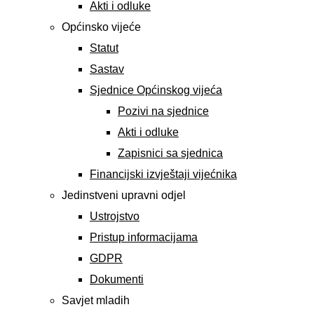
Akti i odluke
Općinsko vijeće
Statut
Sastav
Sjednice Općinskog vijeća
Pozivi na sjednice
Akti i odluke
Zapisnici sa sjednica
Financijski izvještaji vijećnika
Jedinstveni upravni odjel
Ustrojstvo
Pristup informacijama
GDPR
Dokumenti
Savjet mladih