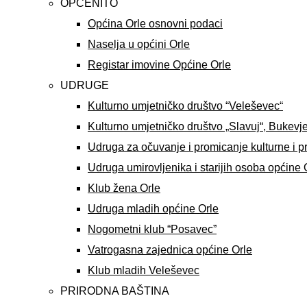
OPĆENITO
Općina Orle osnovni podaci
Naselja u općini Orle
Registar imovine Općine Orle
UDRUGE
Kulturno umjetničko društvo “Veleševec“
Kulturno umjetničko društvo „Slavuj“, Bukevj
Udruga za očuvanje i promicanje kulturne i p
Udruga umirovljenika i starijih osoba općine 
Klub žena Orle
Udruga mladih općine Orle
Nogometni klub “Posavec”
Vatrogasna zajednica općine Orle
Klub mladih Veleševec
PRIRODNA BAŠTINA