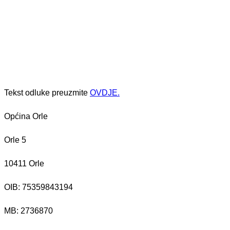
Tekst odluke preuzmite
OVDJE.
Općina Orle
Orle 5
10411 Orle
OIB: 75359843194
MB:
2736870