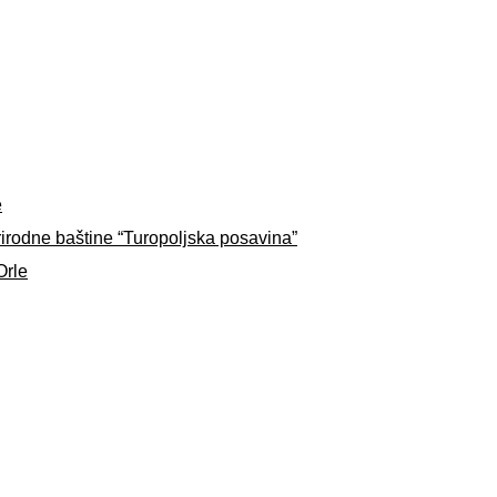
e
rirodne baštine “Turopoljska posavina”
Orle