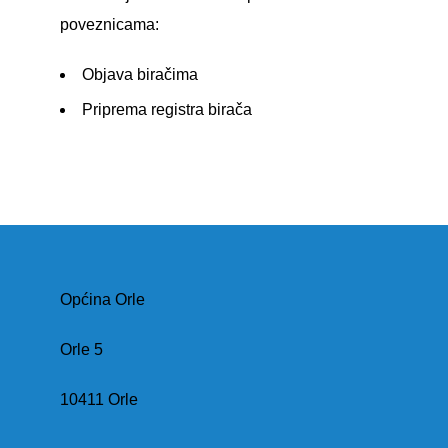
poveznicama:
Objava biračima
Priprema registra birača
Općina Orle
Orle 5
10411 Orle