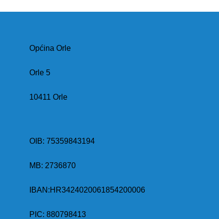
Općina Orle
Orle 5
10411 Orle
OIB: 75359843194
MB:
2736870
IBAN:
HR3424020061854200006
PIC: 880798413