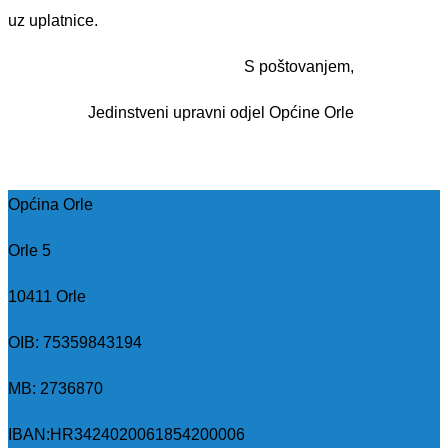
uz uplatnice.
S poštovanjem,
Jedinstveni upravni odjel Općine Orle
Općina Orle
Orle 5
10411 Orle
OIB: 75359843194
MB:
2736870
IBAN:
HR3424020061854200006