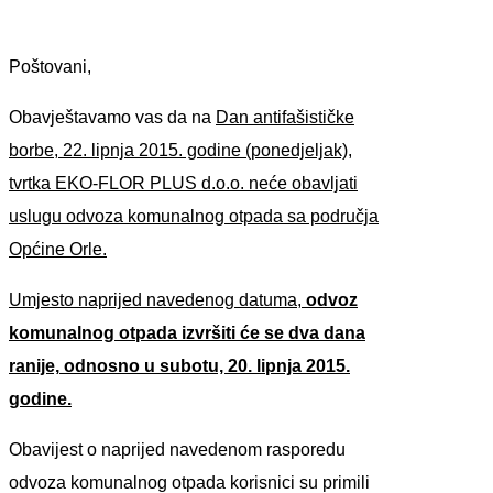
Poštovani,
Obavještavamo vas da na
Dan antifašističke
borbe, 22. lipnja 2015. godine (ponedjeljak),
tvrtka EKO-FLOR PLUS d.o.o. neće obavljati
uslugu odvoza komunalnog otpada sa područja
Općine Orle.
Umjesto naprijed navedenog datuma,
odvoz
komunalnog otpada izvršiti će se dva dana
ranije,
odnosno u subotu, 20. lipnja 2015.
godine
.
Obavijest o naprijed navedenom rasporedu
odvoza komunalnog otpada korisnici su primili