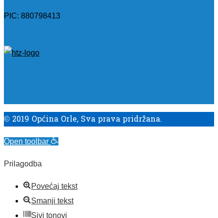
PIC: 880798413
© 2019 Općina Orle, Sva prava pridržana.
Open toolbar
Prilagodba
Povećaj tekst
Smanji tekst
Sivi tonovi