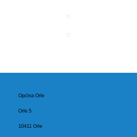
Općina Orle
Orle 5
10411 Orle