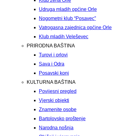
Klub žena Orle
Udruga mladih općine Orle
Nogometni klub “Posavec”
Vatrogasna zajednica općine Orle
Klub mladih Veleševec
PRIRODNA BAŠTINA
Turovi i orlovi
Sava i Odra
Posavski konj
KULTURNA BAŠTINA
Povijesni pregled
Vjerski objekti
Znamenite osobe
Bartolovsko proštenje
Narodna nošnja