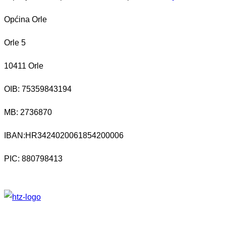
Općina Orle
Orle 5
10411 Orle
OIB: 75359843194
MB:
2736870
IBAN:
HR3424020061854200006
PIC: 880798413