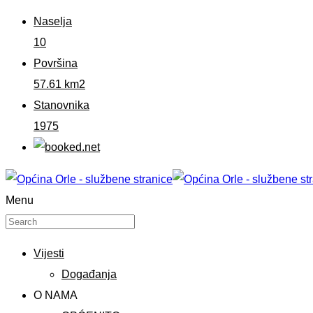
Naselja
10
Površina
57.61 km2
Stanovnika
1975
Menu
Vijesti
Događanja
O NAMA