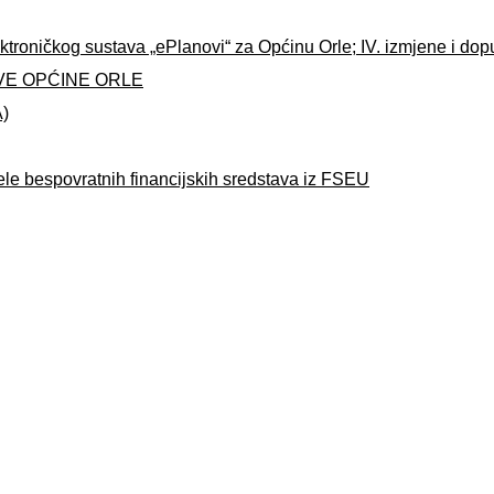
ktroničkog sustava „ePlanovi“ za Općinu Orle; IV. izmjene i do
VE OPĆINE ORLE
A)
ele bespovratnih financijskih sredstava iz FSEU