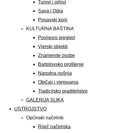
Turovi i orlovi
Sava i Odra
Posavski konj
KULTURNA BAŠTINA
Povijesni pregled
Vjerski objekti
Znamenite osobe
Bartolovsko proštenje
Narodna nošnja
Običaji i vjerovanja
Tradicijsko graditeljstvo
GALERIJA SLIKA
USTROJSTVO
Općinski načelnik
Riječ načelnika