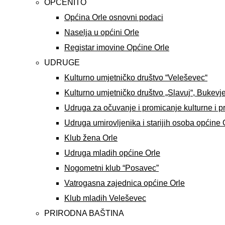
OPĆENITO
Općina Orle osnovni podaci
Naselja u općini Orle
Registar imovine Općine Orle
UDRUGE
Kulturno umjetničko društvo “Veleševec“
Kulturno umjetničko društvo „Slavuj“, Bukevj
Udruga za očuvanje i promicanje kulturne i p
Udruga umirovljenika i starijih osoba općine 
Klub žena Orle
Udruga mladih općine Orle
Nogometni klub “Posavec”
Vatrogasna zajednica općine Orle
Klub mladih Veleševec
PRIRODNA BAŠTINA