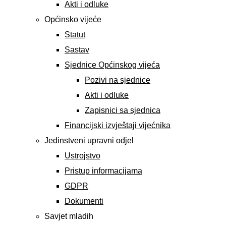
Akti i odluke
Općinsko vijeće
Statut
Sastav
Sjednice Općinskog vijeća
Pozivi na sjednice
Akti i odluke
Zapisnici sa sjednica
Financijski izvještaji vijećnika
Jedinstveni upravni odjel
Ustrojstvo
Pristup informacijama
GDPR
Dokumenti
Savjet mladih