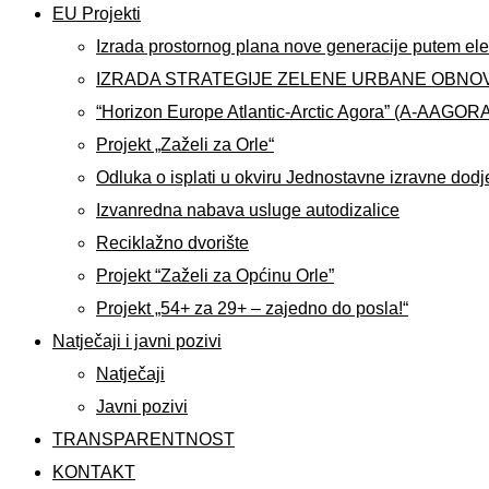
EU Projekti
Izrada prostornog plana nove generacije putem ele
IZRADA STRATEGIJE ZELENE URBANE OBNO
“Horizon Europe Atlantic-Arctic Agora” (A-AAGOR
Projekt „Zaželi za Orle“
Odluka o isplati u okviru Jednostavne izravne dodj
Izvanredna nabava usluge autodizalice
Reciklažno dvorište
Projekt “Zaželi za Općinu Orle”
Projekt „54+ za 29+ – zajedno do posla!“
Natječaji i javni pozivi
Natječaji
Javni pozivi
TRANSPARENTNOST
KONTAKT