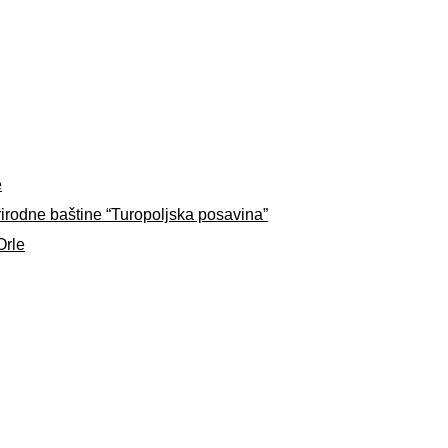
e
rirodne baštine “Turopoljska posavina”
Orle