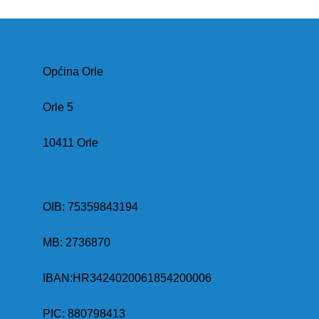
Općina Orle
Orle 5
10411 Orle
OIB: 75359843194
MB:
2736870
IBAN:
HR3424020061854200006
PIC: 880798413