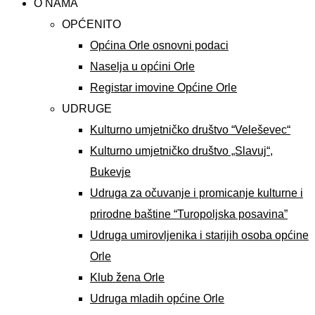
O NAMA
OPĆENITO
Općina Orle osnovni podaci
Naselja u općini Orle
Registar imovine Općine Orle
UDRUGE
Kulturno umjetničko društvo “Veleševec“
Kulturno umjetničko društvo „Slavuj“,
Bukevje
Udruga za očuvanje i promicanje kulturne i
prirodne baštine “Turopoljska posavina”
Udruga umirovljenika i starijih osoba općine
Orle
Klub žena Orle
Udruga mladih općine Orle