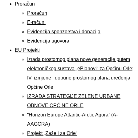
Proračun
Proračun
E-računi
Evidencija sponzorstva i donacija
Evidencija ugovora
EU Projekti
Izrada prostornog plana nove generacije putem
elektroničkog sustava „ePlanovi“ za Općinu Orle;
IV. izmjene i dopune prostornog plana uređenja
Općine Orle
IZRADA STRATEGIJE ZELENE URBANE
OBNOVE OPĆINE ORLE
“Horizon Europe Atlantic-Arctic Agora” (A-
AAGORA)
Projekt „Zaželi za Orle“