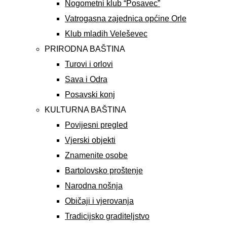
Nogometni klub “Posavec”
Vatrogasna zajednica općine Orle
Klub mladih Veleševec
PRIRODNA BAŠTINA
Turovi i orlovi
Sava i Odra
Posavski konj
KULTURNA BAŠTINA
Povijesni pregled
Vjerski objekti
Znamenite osobe
Bartolovsko proštenje
Narodna nošnja
Običaji i vjerovanja
Tradicijsko graditeljstvo