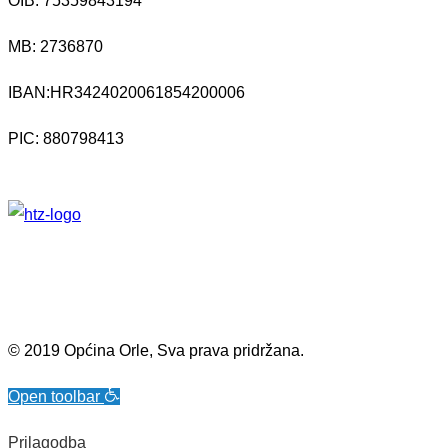
OIB: 75359843194
MB:
2736870
IBAN:
HR3424020061854200006
PIC: 880798413
© 2019 Općina Orle, Sva prava pridržana.
Open toolbar
Prilagodba